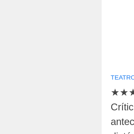
TEATRO
★★
Crític
antec