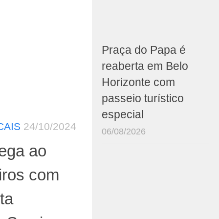
Praça do Papa é
reaberta em Belo
Horizonte com
passeio turístico
especial
CAIS
24/10/2024
06/08/2026
hega ao
iros com
sta