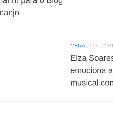
arim para o Blog
canjo
GERAL
22/10/20
Elza Soare
emociona a
musical co