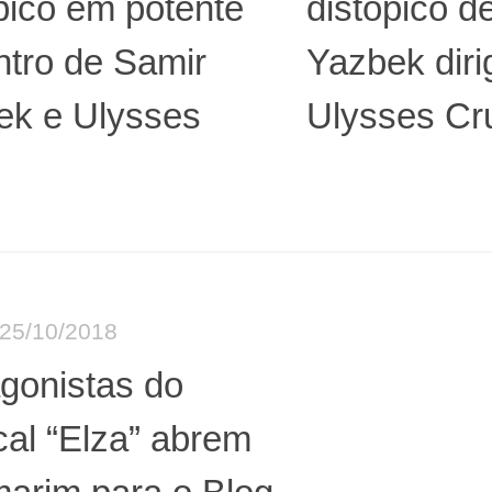
pico em potente
distópico d
ntro de Samir
Yazbek diri
ek e Ulysses
Ulysses Cr
25/10/2018
gonistas do
al “Elza” abrem