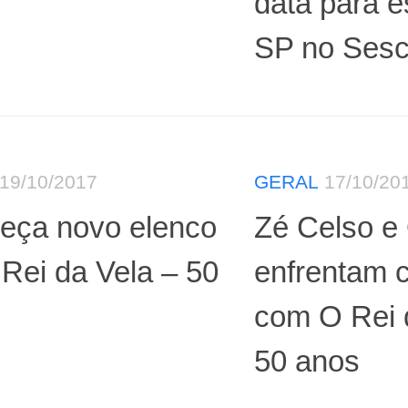
data para e
SP no Sesc
19/10/2017
GERAL
17/10/20
eça novo elenco
Zé Celso e 
Rei da Vela – 50
enfrentam c
com O Rei 
50 anos