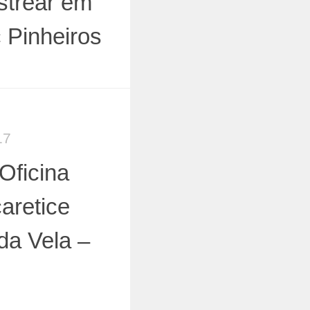
strear em
 Pinheiros
17
Oficina
aretice
da Vela –