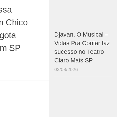
ssa
m Chico
gota
Djavan, O Musical –
Vidas Pra Contar faz
em SP
sucesso no Teatro
Claro Mais SP
03/08/2026