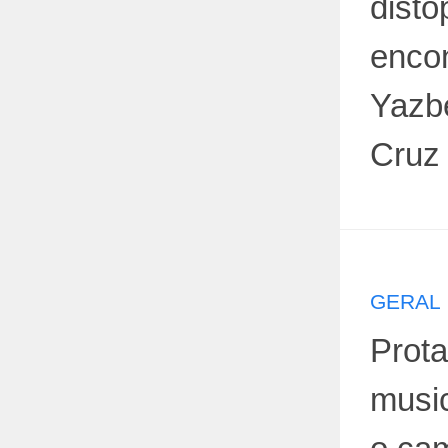
distó
enco
Yazb
Cruz
GERAL
Prota
music