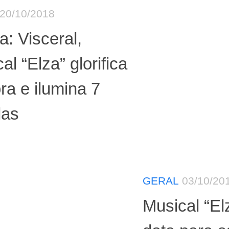
20/10/2018
ca: Visceral,
al “Elza” glorifica
ra e ilumina 7
las
GERAL
03/10/20
Musical “El