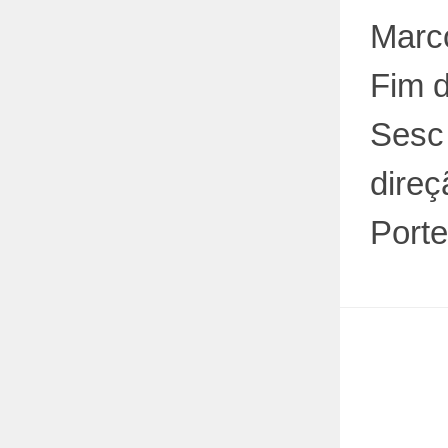
Marco
Fim d
Sesc
direç
Porte