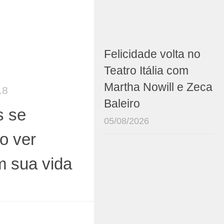
Felicidade volta no
Teatro Itália com
Martha Nowill e Zeca
18
Baleiro
s se
05/08/2026
o ver
m sua vida