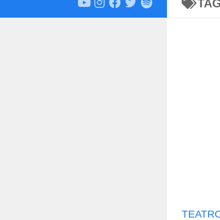
TA
TEATRO