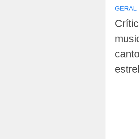
GERAL
Críti
music
canto
estre