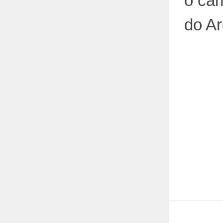
o cam
do Ar