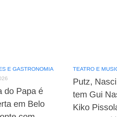
ES E GASTRONOMIA
TEATRO E MUSI
026
Putz, Nasci
a do Papa é
tem Gui Na
rta em Belo
Kiko Pissol
zonte com