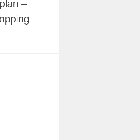
iplan –
opping