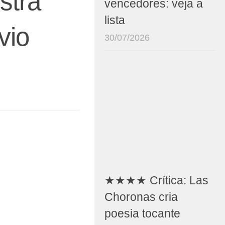
stra
vencedores: veja a
lista
vio
30/07/2026
★★★★ Crítica: Las
Choronas cria
poesia tocante