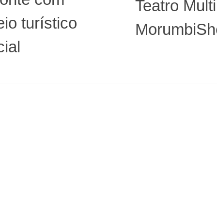
Teatro Mult
io turístico
MorumbiSh
ial