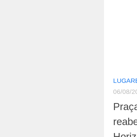
LUGAR
06/08/2
Praç
reabe
Hori