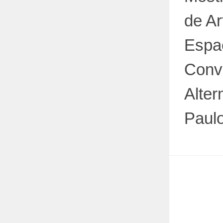
de A
Espa
Conv
Alter
Paul