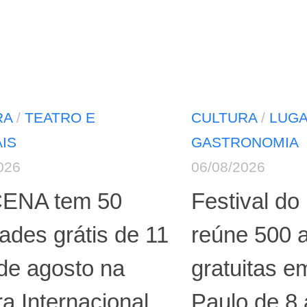
RA
/
TEATRO E
CULTURA
/
LUGA
IS
GASTRONOMIA
026
06/08/2026
ENA tem 50
Festival do
dades grátis de 11
reúne 500 
de agosto na
gratuitas 
a Internacional
Paulo de 8 