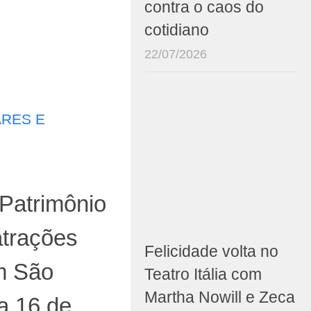
contra o caos do
cotidiano
22/07/2026
RES E
 Patrimônio
atrações
Felicidade volta no
em São
Teatro Itália com
Martha Nowill e Zeca
a 16 de