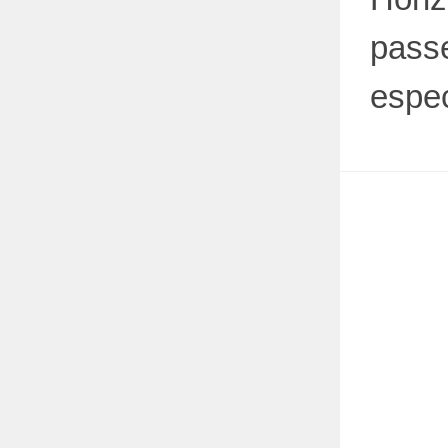
passe
espec