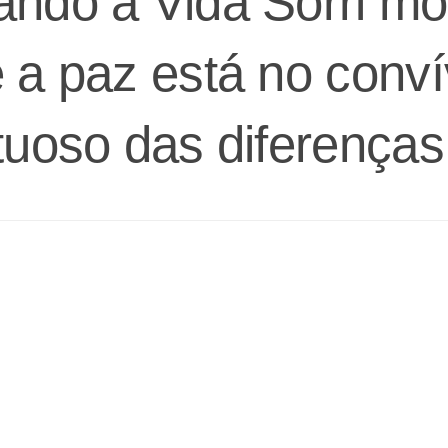
ndo a Vida Sorri mo
 a paz está no conví
tuoso das diferenças