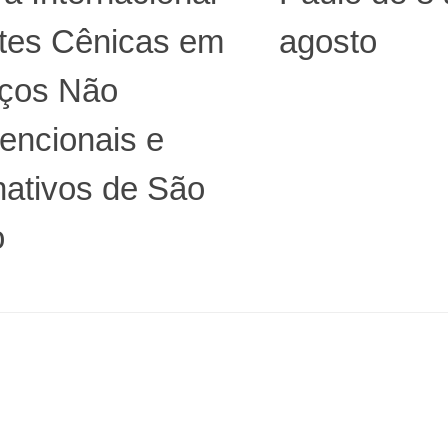
rtes Cênicas em
agosto
ços Não
encionais e
nativos de São
o