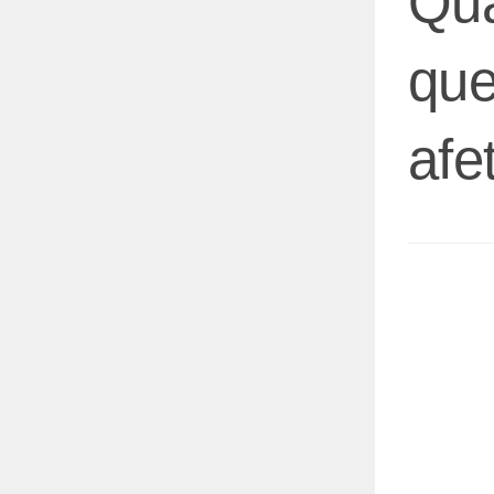
Qua
que
afe