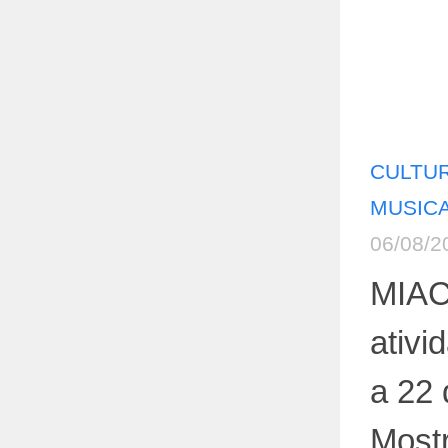
CULTU
MUSICA
06/08/2
MIAC
ativi
a 22 
Mostr