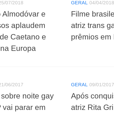
25/07/2018
GERAL
04/04/201
 Almodóvar e
Filme brasil
sos aplaudem
atriz trans 
 de Caetano e
prêmios em 
s na Europa
21/06/2017
GERAL
09/01/201
 sobre noite gay
Após conquis
 vai parar em
atriz Rita Gri