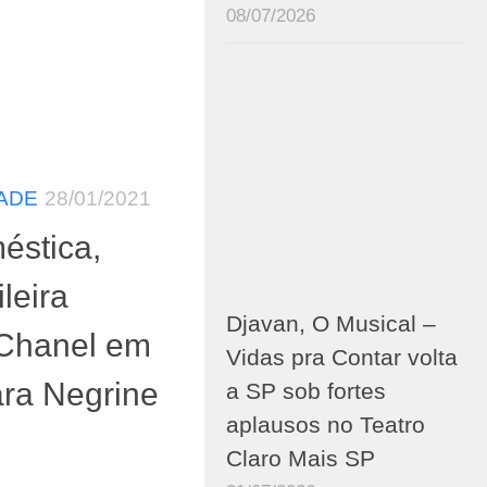
08/07/2026
ADE
28/01/2021
éstica,
leira
Djavan, O Musical –
 Chanel em
Vidas pra Contar volta
ara Negrine
a SP sob fortes
aplausos no Teatro
Claro Mais SP