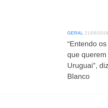
GERAL
21/09/201
“Entendo os 
que querem i
Uruguai”, di
Blanco