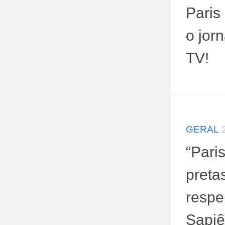
Paris
o jor
TV!
GERAL
“Pari
preta
respe
Sapiê