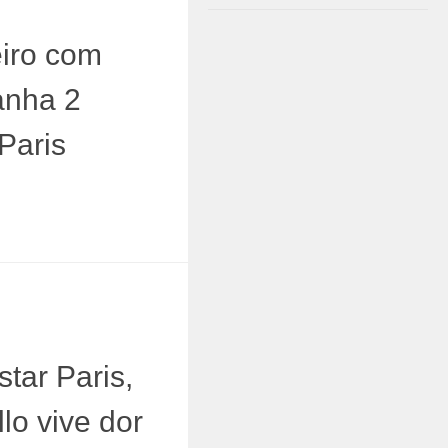
8
eiro com
ganha 2
Paris
7
tar Paris,
llo vive dor