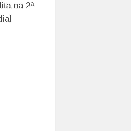
ita na 2ª
ial