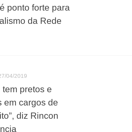
 é ponto forte para
nalismo da Rede
27/04/2019
s tem pretos e
s em cargos de
ito”, diz Rincon
ncia