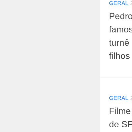
GERAL
Pedro
famo
turnê
filho
GERAL
Filme
de SP