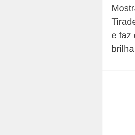
Mostr
Tirad
e faz
brilh