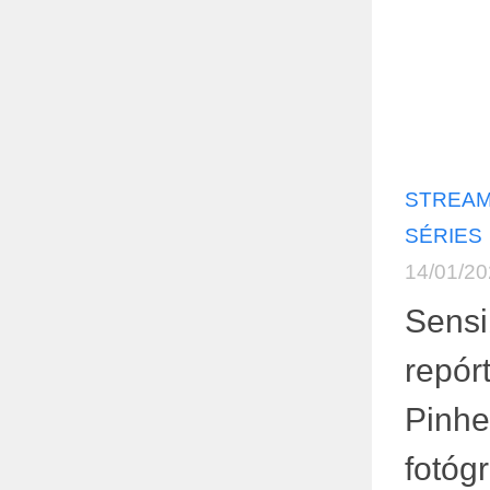
STREAMI
SÉRIES
14/01/2
Sensi
repórt
Pinhe
fotóg