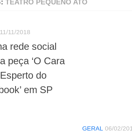
G:
TEATRO PEQUENO ATO
11/11/2018
a rede social
ra peça ‘O Cara
 Esperto do
book’ em SP
GERAL
06/02/20