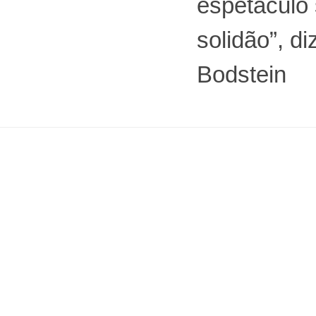
espetáculo 
solidão”, di
Bodstein