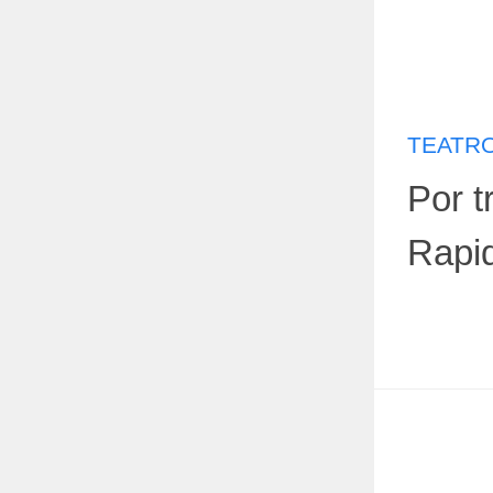
TEATRO
Por t
Rapid