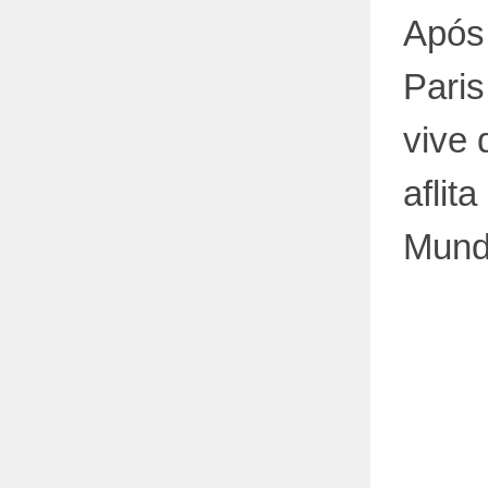
Após
Paris,
vive 
aflit
Mund