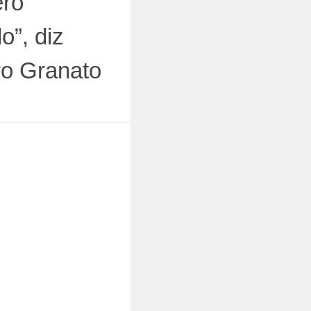
ero
o”, diz
ro Granato