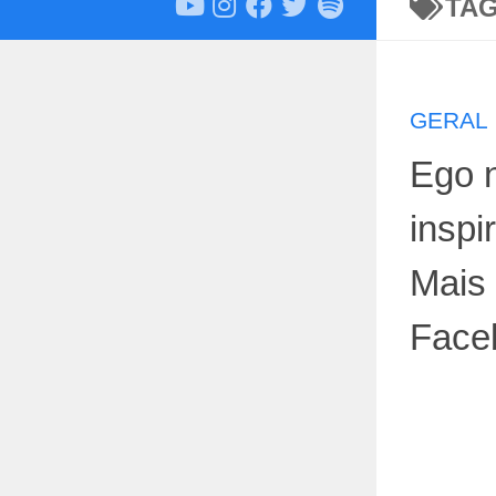
TA
GERAL
Ego n
inspi
Mais
Face