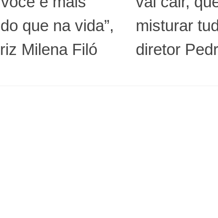
 você é mais
vai cair, qu
do que na vida”,
misturar tud
triz Milena Filó
diretor Ped