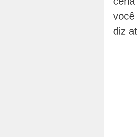
cena
você 
diz a