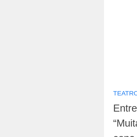
TEATRO
Entre
“Mui