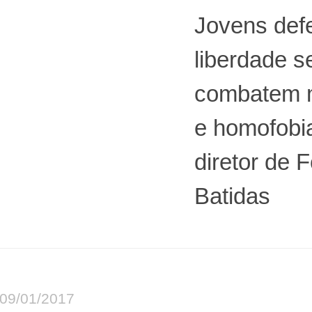
Jovens de
liberdade s
combatem 
e homofobia
diretor de F
Batidas
09/01/2017