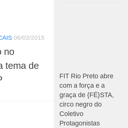
CAIS
06/02/2015
 no
ra tema de
FIT Rio Preto abre
P
com a força e a
graça de {FÉ}STA,
circo negro do
Coletivo
Protagonistas