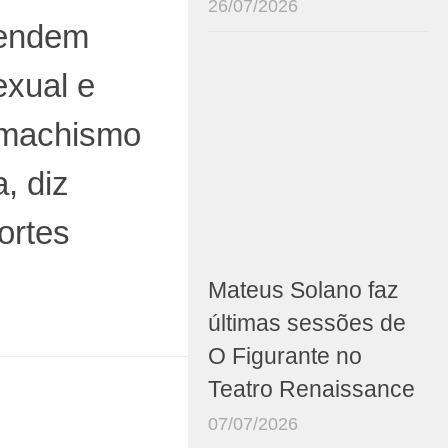
26/07/2026
fendem
exual e
machismo
, diz
ortes
Mateus Solano faz
últimas sessões de
O Figurante no
Teatro Renaissance
07/07/2026