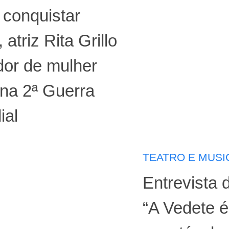
 conquistar
 atriz Rita Grillo
dor de mulher
a na 2ª Guerra
ial
TEATRO E MUSI
Entrevista 
“A Vedete 