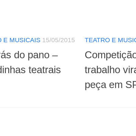
 E MUSICAIS
15/05/2015
TEATRO E MUSI
rás do pano –
Competição
inhas teatrais
trabalho vi
peça em S