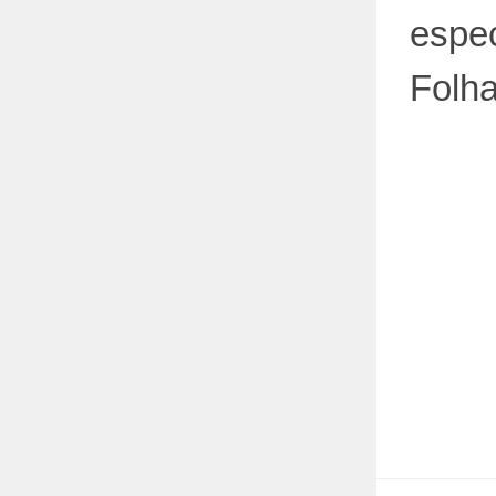
espec
Folh