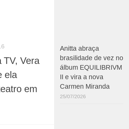
16
Anitta abraça
brasilidade de vez no
 TV, Vera
álbum EQUILIBRIVM
e ela
II e vira a nova
Carmen Miranda
eatro em
25/07/2026