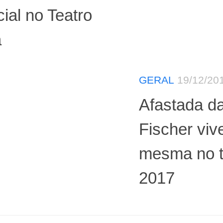
ial no Teatro
a
GERAL
19/12/20
Afastada da
Fischer viv
mesma no t
2017