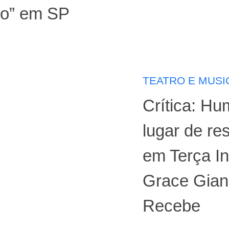
to” em SP
TEATRO E MUSI
Crítica: Hu
lugar de re
em Terça I
Grace Gia
Recebe