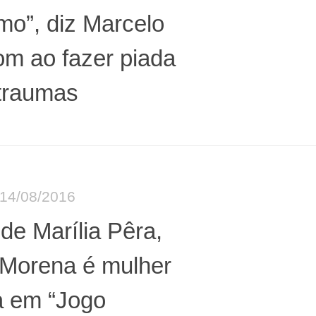
mo”, diz Marcelo
m ao fazer piada
traumas
14/08/2016
 de Marília Pêra,
 Morena é mulher
a em “Jogo