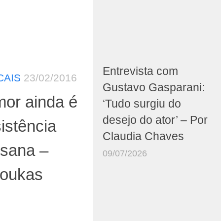
Entrevista com
CAIS
23/02/2016
Gustavo Gasparani:
mor ainda é
‘Tudo surgiu do
desejo do ator’ – Por
sistência
Claudia Chaves
nsana –
09/07/2026
noukas