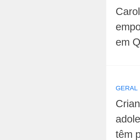
Carol
empo
em Q
GERAL
Cria
adole
têm 