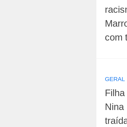
racis
Marro
com 
GERAL
Filha
Nina
traíd