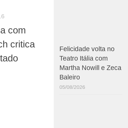
16
ça com
h critica
Felicidade volta no
stado
Teatro Itália com
Martha Nowill e Zeca
Baleiro
05/08/2026