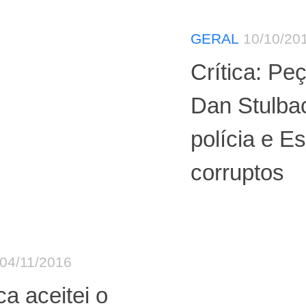
GERAL
10/10/20
Crítica: Pe
Dan Stulbac
polícia e E
corruptos
04/11/2016
a aceitei o