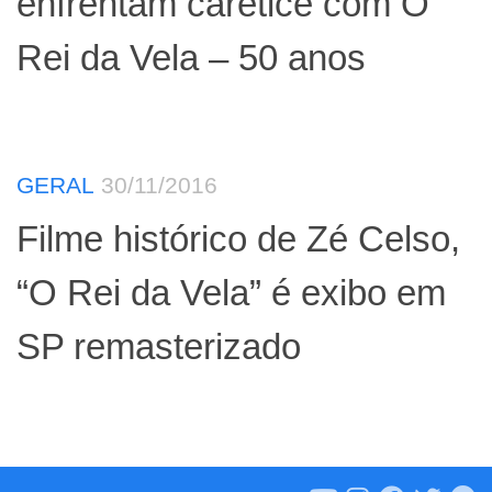
enfrentam caretice com O
Rei da Vela – 50 anos
GERAL
30/11/2016
Filme histórico de Zé Celso,
“O Rei da Vela” é exibo em
SP remasterizado