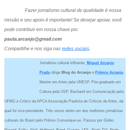
Fazer jornalismo cultural de qualidade é nossa
missão e seu apoio é importante! Se desejar apoiar, você
pode contribuir em nossa chave pix:
pauta.arcanjo@gmail.com
Compartilhe e nos siga nas
redes sociais
.
Jornalista cultural influente,
Miguel Arcanjo
Prado
dirige
Blog do Arcanjo
e
Prêmio Arcanjo
.
Mestre em Artes pela UNESP, Pós-graduado em
Cultura pela USP, Bacharel em Comunicação pela
UFMG e Crítico da APCA Associação Paulista de Críticos de Artes, da
qual foi vice-presidente. Três vezes eleito um dos melhores jornalistas
culturais do Brasil pelo Prêmio Comunique-se. Passou por Globo,
Record, Folha, Abril, Huffpost, Band, Gazeta, UOL, Rede TV!, Rede