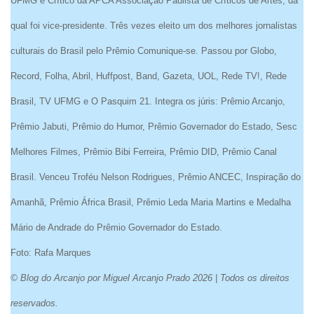
UFMG e Crítico da APCA Associação Paulista de Críticos de Artes, da
qual foi vice-presidente. Três vezes eleito um dos melhores jornalistas
culturais do Brasil pelo Prêmio Comunique-se. Passou por Globo,
Record, Folha, Abril, Huffpost, Band, Gazeta, UOL, Rede TV!, Rede
Brasil, TV UFMG e O Pasquim 21. Integra os júris: Prêmio Arcanjo,
Prêmio Jabuti, Prêmio do Humor, Prêmio Governador do Estado, Sesc
Melhores Filmes, Prêmio Bibi Ferreira, Prêmio DID, Prêmio Canal
Brasil. Venceu Troféu Nelson Rodrigues, Prêmio ANCEC, Inspiração do
Amanhã, Prêmio África Brasil, Prêmio Leda Maria Martins e Medalha
Mário de Andrade do Prêmio Governador do Estado.
Foto: Rafa Marques
© Blog do Arcanjo por Miguel Arcanjo Prado 2026 | Todos os direitos
reservados.