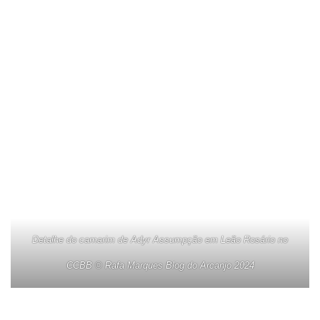
Detalhe do camarim de Adyr Assumpção em Leão Rosário no
CCBB © Rafa Marques Blog do Arcanjo 2024