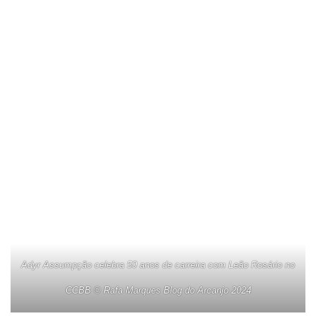
Adyr Assumpção celebra 50 anos de carreira com Leão Rosário no
CCBB © Rafa Marques Blog do Arcanjo 2024