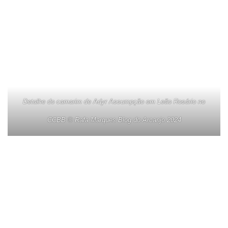
Detalhe do camarim de Adyr Assumpção em Leão Rosário no
CCBB © Rafa Marques Blog do Arcanjo 2024