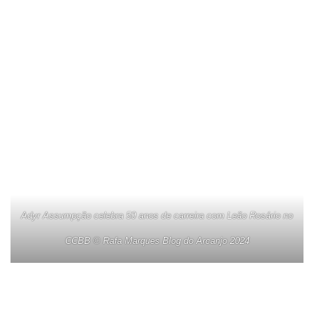
Adyr Assumpção celebra 50 anos de carreira com Leão Rosário no
CCBB © Rafa Marques Blog do Arcanjo 2024