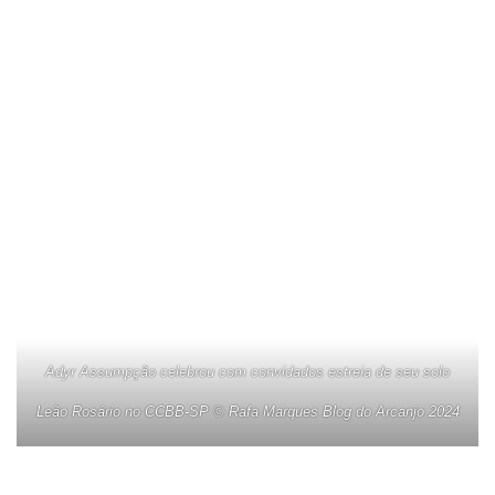
Adyr Assumpção celebrou com convidados estreia de seu solo
Leão Rosário no CCBB-SP © Rafa Marques Blog do Arcanjo 2024