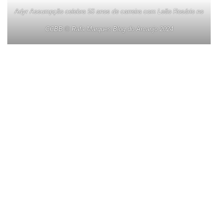
Adyr Assumpção celebra 50 anos de carreira com Leão Rosário no
CCBB © Rafa Marques Blog do Arcanjo 2024