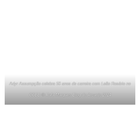
Adyr Assumpção celebra 50 anos de carreira com Leão Rosário no
CCBB © Rafa Marques Blog do Arcanjo 2024