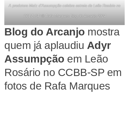
A produtora Maíz d’Assumpção celebra estreia de Leão Rosário no
CCBB-SP © Rafa Marques Blog do Arcanjo 2024
Blog do Arcanjo
mostra
quem já aplaudiu
Adyr
Assumpção
em Leão
Rosário no CCBB-SP em
fotos de Rafa Marques