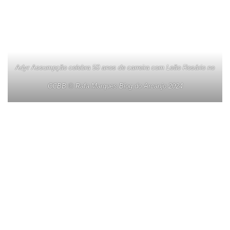
Adyr Assumpção celebra 50 anos de carreira com Leão Rosário no
CCBB © Rafa Marques Blog do Arcanjo 2024