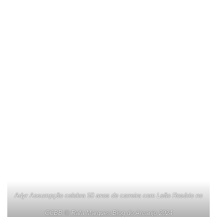
Adyr Assumpção celebra 50 anos de carreira com Leão Rosário no
CCBB © Rafa Marques Blog do Arcanjo 2024