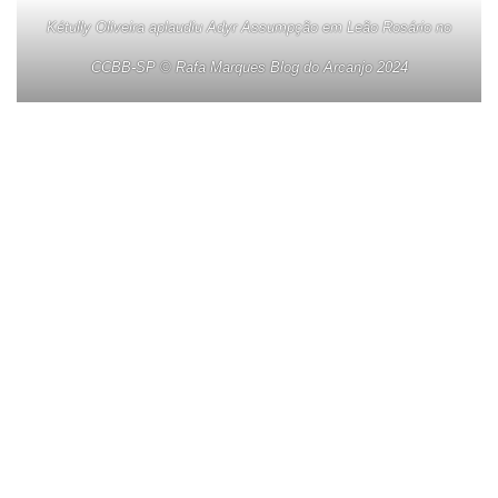
Kétully Oliveira aplaudiu Adyr Assumpção em Leão Rosário no
CCBB-SP © Rafa Marques Blog do Arcanjo 2024