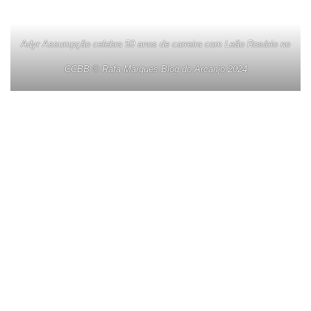
Adyr Assumpção celebra 50 anos de carreira com Leão Rosário no
CCBB © Rafa Marques Blog do Arcanjo 2024