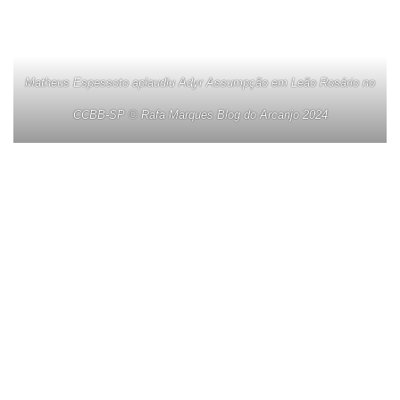
Matheus Espessoto aplaudiu Adyr Assumpção em Leão Rosário no
CCBB-SP © Rafa Marques Blog do Arcanjo 2024