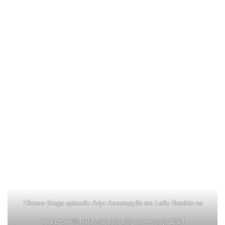
Tâmara Braga aplaudiu Adyr Assumpção em Leão Rosário no
CCBB-SP © Rafa Marques Blog do Arcanjo 2024