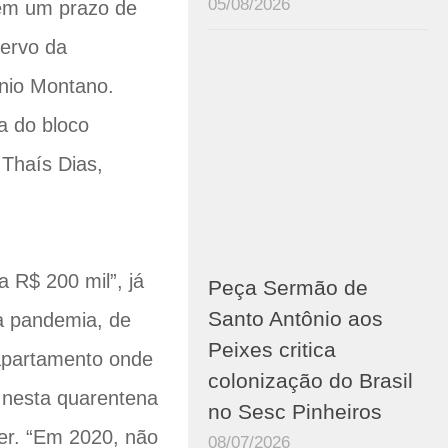
05/08/2026
têm um prazo de
cervo da
onio Montano.
a do bloco
 Thaís Dias,
 R$ 200 mil”, já
Peça Sermão de
Santo Antônio aos
na pandemia, de
Peixes critica
o apartamento onde
colonização do Brasil
o nesta quarentena
no Sesc Pinheiros
er. “Em 2020, não
08/07/2026