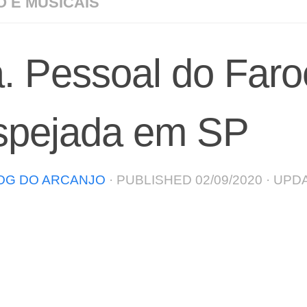
O E MUSICAIS
. Pessoal do Faro
spejada em SP
OG DO ARCANJO
· PUBLISHED
02/09/2020
· UPD