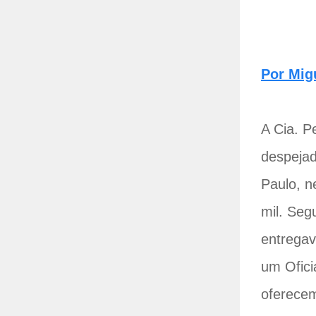
Por Mig
A Cia. P
despejad
Paulo, n
mil. Seg
entrega
um Ofici
oferecem