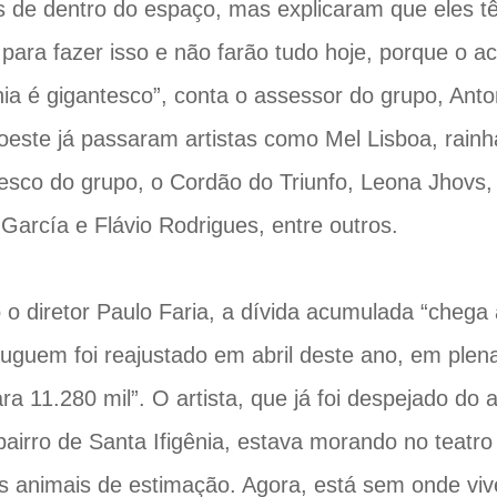
s de dentro do espaço, mas explicaram que eles 
 para fazer isso e não farão tudo hoje, porque o a
a é gigantesco”, conta o assessor do grupo, Ant
oeste já passaram artistas como Mel Lisboa, rainh
esco do grupo, o Cordão do Triunfo, Leona Jhovs,
García e Flávio Rodrigues, entre outros.
o diretor Paulo Faria, a dívida acumulada “chega a
luguem foi reajustado em abril deste ano, em ple
ara 11.280 mil”. O artista, que já foi despejado d
 bairro de Santa Ifigênia, estava morando no teatr
 animais de estimação. Agora, está sem onde viv