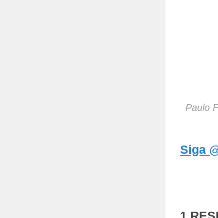
Paulo F
Siga @
1 RE