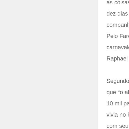
as coisa
dez dias
companhi
Pelo Far
carnaval
Raphael 
Segundo 
que “o a
10 mil p
vivia no
com seus