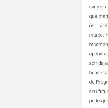
tivemos 
que man
os espet
março, r
recomend
apenas d
sofrido 
houve ac
do Prog
seu futu
pede qua