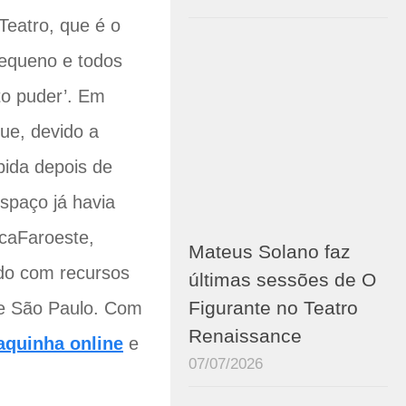
Teatro, que é o
equeno e todos
to puder’. Em
ue, devido a
pida depois de
spaço já havia
icaFaroeste,
Mateus Solano faz
ado com recursos
últimas sessões de O
Figurante no Teatro
de São Paulo. Com
Renaissance
aquinha online
e
07/07/2026