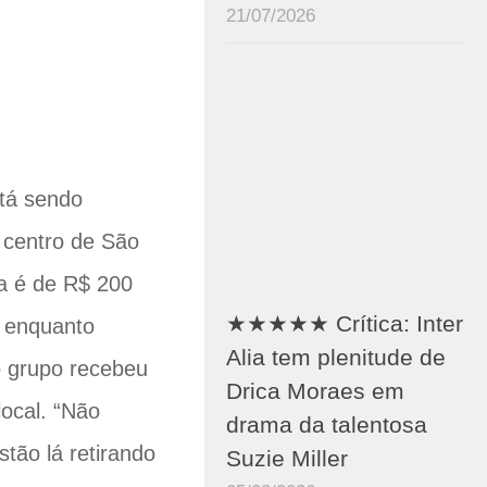
21/07/2026
stá sendo
 centro de São
da é de R$ 200
★★★★★ Crítica: Inter
, enquanto
Alia tem plenitude de
 grupo recebeu
Drica Moraes em
local. “Não
drama da talentosa
tão lá retirando
Suzie Miller