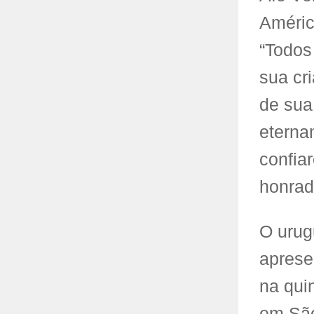
Améric
“Todos
sua cr
de sua
eterna
confia
honrad
O urug
aprese
na quin
em São