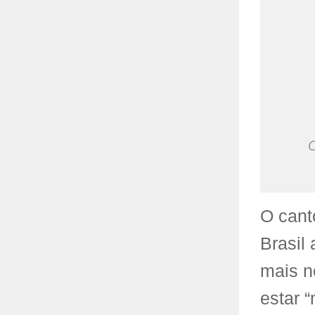
O
O cant
Brasil 
mais n
estar 