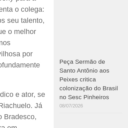
nta o colega:
s seu talento,
ue o melhor
emos
ilhosa por
Peça Sermão de
rofundamente
Santo Antônio aos
Peixes critica
colonização do Brasil
ico e ator, se
no Sesc Pinheiros
Riachuelo. Já
08/07/2026
ro Bradesco,
ira em