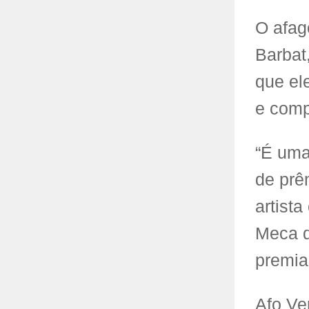
O afag
Barbat
que el
e comp
“É uma
de prê
artist
Meca d
premia
Afo Ve