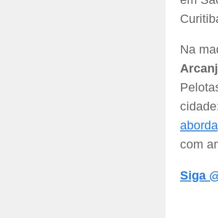
Curitib
Na mad
Arcan
Pelota
cidade
aborda
com am
Siga @