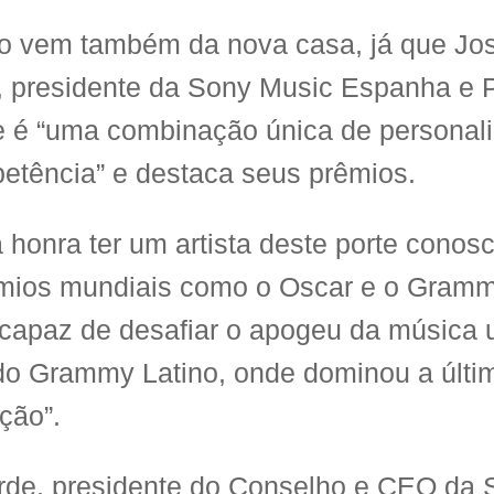
o vem também da nova casa, já que Jo
, presidente da Sony Music Espanha e P
e é “uma combinação única de personali
etência” e destaca seus prêmios.
 honra ter um artista deste porte conos
mios mundiais como o Oscar e o Gramm
a capaz de desafiar o apogeu da música 
o Grammy Latino, onde dominou a últi
ção”.
rde, presidente do Conselho e CEO da 