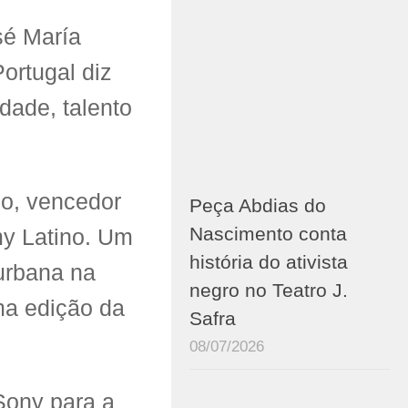
sé María
ortugal diz
dade, talento
co, vencedor
Peça Abdias do
Nascimento conta
y Latino. Um
história do ativista
urbana na
negro no Teatro J.
ma edição da
Safra
08/07/2026
Sony para a