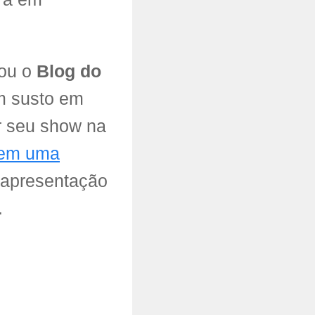
rou o
Blog do
m susto em
r seu show na
e em uma
 apresentação
.