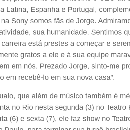
a Latina, Espanha e Portugal, compleme
 na Sony somos fãs de Jorge. Admiramo
iatividade, sua humanidade. Sentimos q
 carreira está prestes a começar e ser
mente gratos a ele e à sua equipe marav
rem em nós. Prezado Jorge, sinto-me p
o em recebê-lo em sua nova casa”.
uaio, que além de músico também é méd
nta no Rio nesta segunda (3) no Teatro 
ta (6) e sexta (7), ele faz show no Teat
 Paulo, para terminar sua turnê brasile