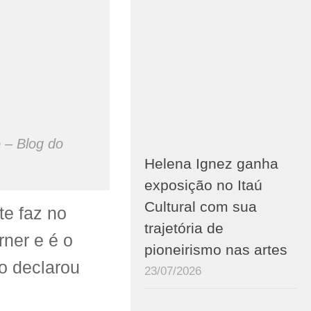
 – Blog do
Helena Ignez ganha
exposição no Itaú
Cultural com sua
te faz no
trajetória de
rner e é o
pioneirismo nas artes
o declarou
23/07/2026