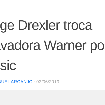
ge Drexler troca
avadora Warner po
sic
GUEL ARCANJO
·
03/06/2019