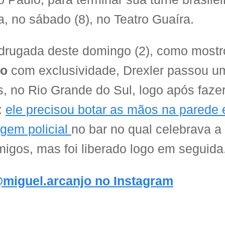
a, no sábado (8), no Teatro Guaíra.
rugada deste domingo (2), como most
jo
com exclusividade, Drexler passou u
s, no Rio Grande do Sul, logo após faze
:
ele precisou botar as mãos na pared
gem policial
no bar no qual celebrava a
igos, mas foi liberado logo em seguida
miguel.arcanjo no Instagram