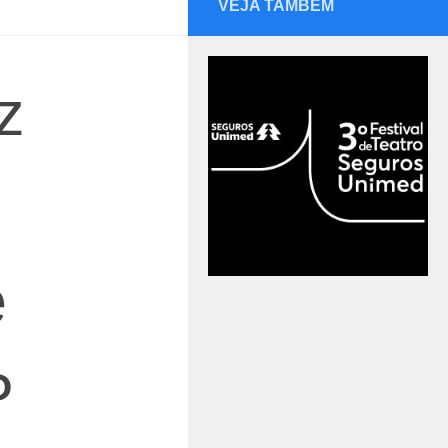
VEJA TAMBÉM
z
e
P