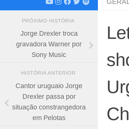
GERA
PRÓXIMO HISTÓRIA
Le
Jorge Drexler troca
gravadora Warner por
sh
Sony Music
HISTÓRIA ANTERIOR
Ur
Cantor uruguaio Jorge
Drexler passa por
situação constrangedora
Ch
em Pelotas