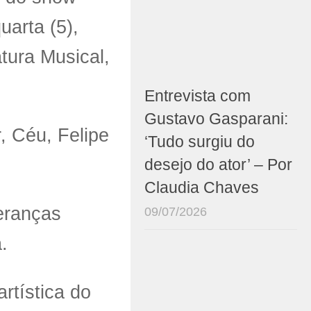
uarta (5),
tura Musical,
Entrevista com
Gustavo Gasparani:
, Céu, Felipe
‘Tudo surgiu do
desejo do ator’ – Por
Claudia Chaves
eranças
09/07/2026
.
rtística do