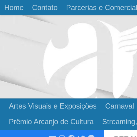
Home
Contato
Parcerias e Comercia
Skip to content
Artes Visuais e Exposições
Carnaval
Prêmio Arcanjo de Cultura
Streaming,