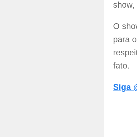
show,
O show
para o
respei
fato.
Siga 