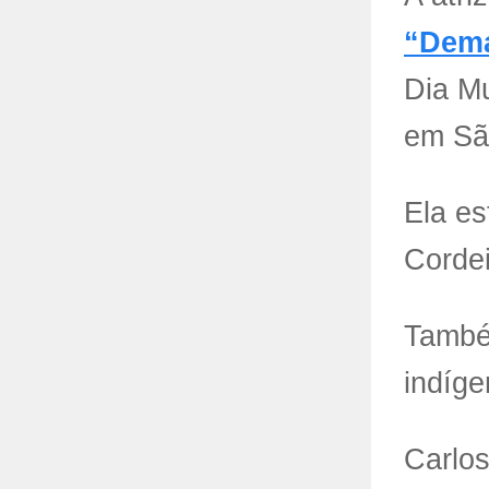
“Dema
Dia Mu
em Sã
Ela es
Corde
També
indíge
Carlos