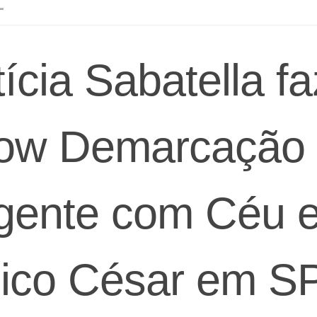
L
tícia Sabatella fa
ow Demarcação
gente com Céu 
ico César em S