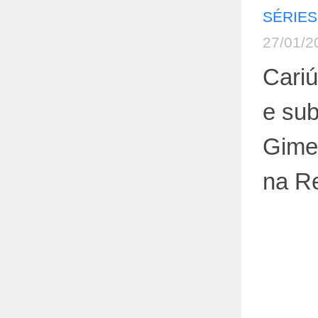
SÉRIES
27/01/2
Cari
e sub
Gime
na R