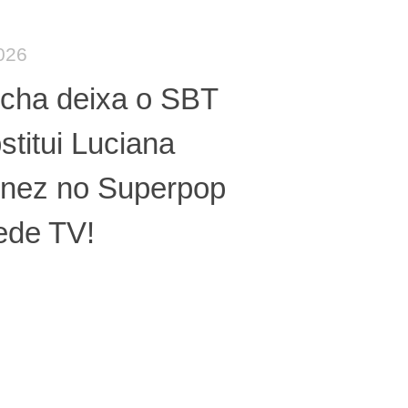
026
úcha deixa o SBT
stitui Luciana
nez no Superpop
ede TV!