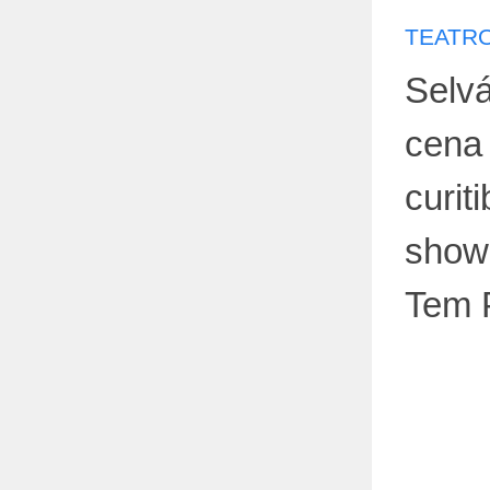
TEATRO
Selvá
cena
curit
show
Tem 