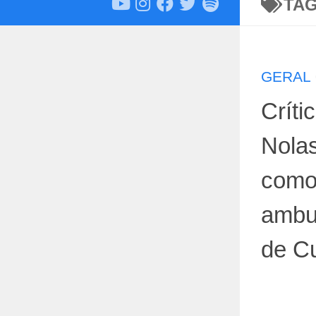
TA
GERAL
Críti
Nolas
como
ambul
de Cu