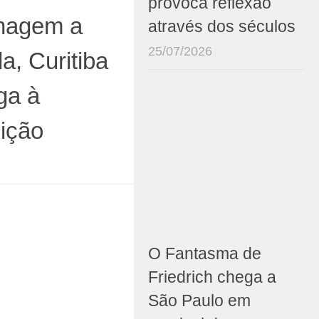
provoca reflexão
nagem a
através dos séculos
25/07/2026
da, Curitiba
ga à
ição
O Fantasma de
Friedrich chega a
São Paulo em