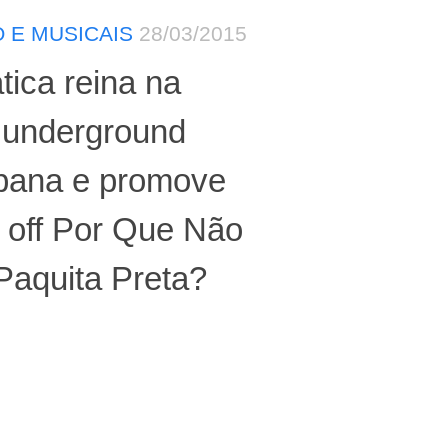
 E MUSICAIS
28/03/2015
tica reina na
 underground
ibana e promove
 off Por Que Não
Paquita Preta?