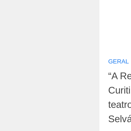
GERAL
“A Re
Curit
teatr
Selvá