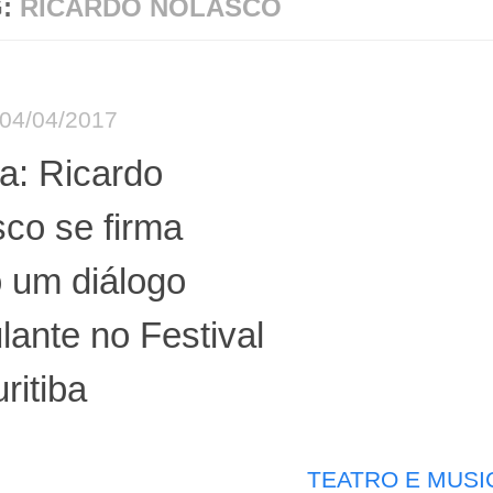
G:
RICARDO NOLASCO
04/04/2017
ca: Ricardo
co se firma
 um diálogo
ante no Festival
ritiba
TEATRO E MUSI