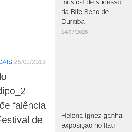
musical de sucesso
da Bife Seco de
Curitiba
14/07/2026
CAIS
25/03/2016
do
dipo_2:
õe falência
Helena Ignez ganha
estival de
exposição no Itaú