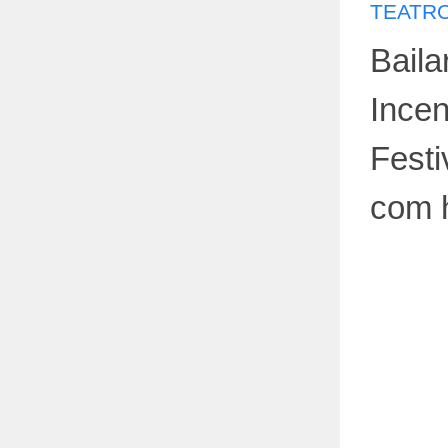
TEATRO
Baila
Ince
Festi
com h