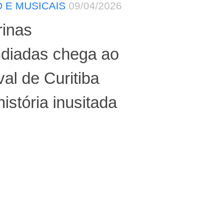
 E MUSICAIS
09/04/2026
rinas
ndiadas chega ao
val de Curitiba
istória inusitada