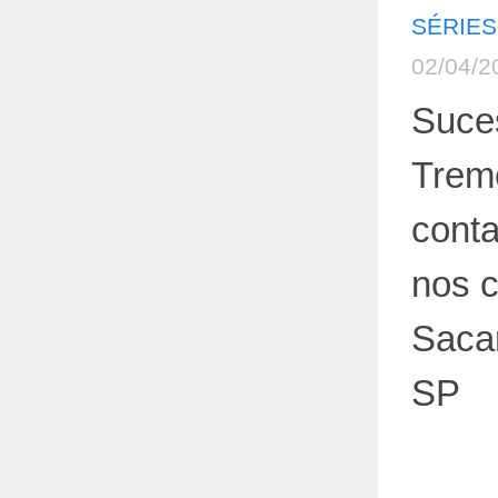
SÉRIES
02/04/2
Suce
Trem
conta
nos c
Saca
SP