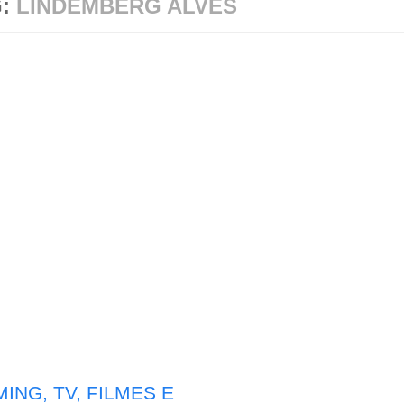
G:
LINDEMBERG ALVES
ING, TV, FILMES E