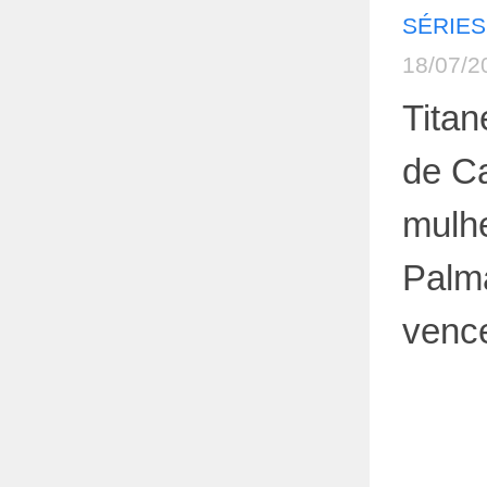
SÉRIES
18/07/2
Titan
de C
mulh
Palm
venc