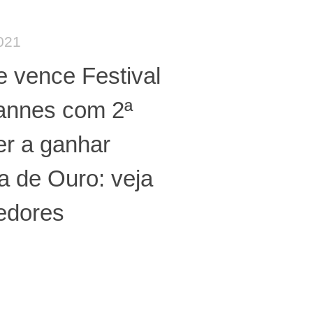
021
e vence Festival
annes com 2ª
er a ganhar
a de Ouro: veja
edores