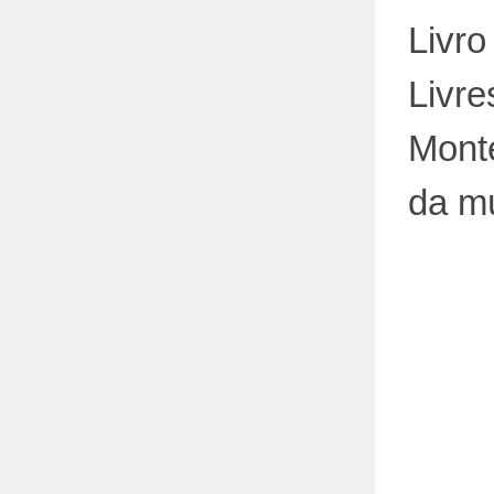
Livro
Livre
Monte
da m