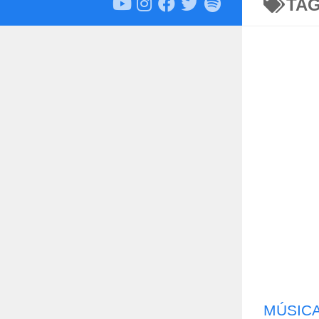
TA
MÚSIC