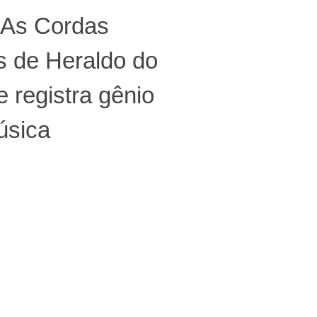
 As Cordas
s de Heraldo do
 registra gênio
úsica