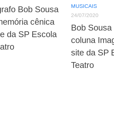
MUSICAIS
grafo Bob Sousa
24/07/2020
memória cênica
Bob Sousa 
te da SP Escola
coluna Imag
atro
site da SP 
Teatro