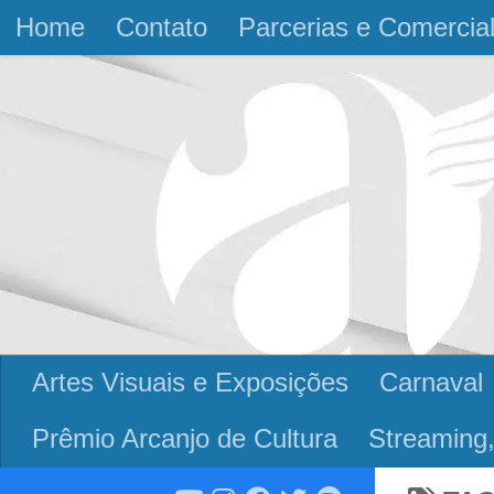
Home
Contato
Parcerias e Comercia
Skip to content
Artes Visuais e Exposições
Carnaval
Prêmio Arcanjo de Cultura
Streaming,