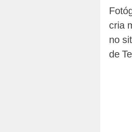
Fotó
cria 
no si
de Te