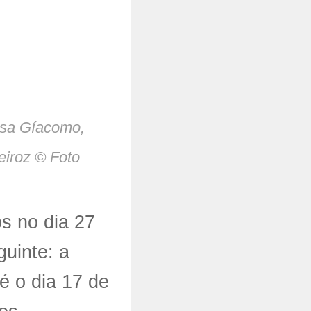
ssa Gíacomo,
eiroz © Foto
s no dia 27
uinte: a
é o dia 17 de