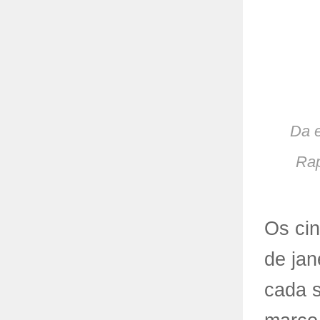
Da e
Rap
Os cin
de jan
cada s