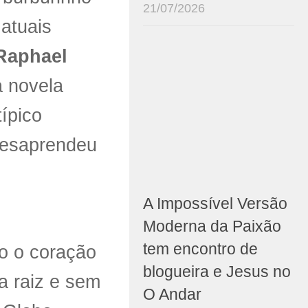
21/07/2026
atuais
Raphael
a novela
típico
desaprendeu
A Impossível Versão
Moderna da Paixão
tem encontro de
o o coração
blogueira e Jesus no
a raiz e sem
O Andar