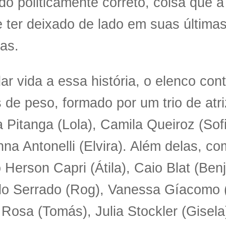
o politicamente correto, coisa que 
 ter deixado de lado em suas última
as.
ar vida a essa história, o elenco co
de peso, formado por um trio de atri
 Pitanga (Lola), Camila Queiroz (Sof
na Antonelli (Elvira). Além delas, c
 Herson Capri (Átila), Caio Blat (Ben
lo Serrado (Rog), Vanessa Gíacomo (
 Rosa (Tomás), Julia Stockler (Gisela