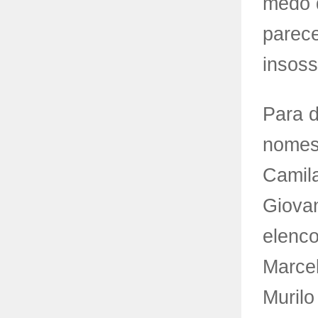
medo d
parece
insoss
Para d
nomes 
Camila
Giovan
elenco
Marce
Murilo