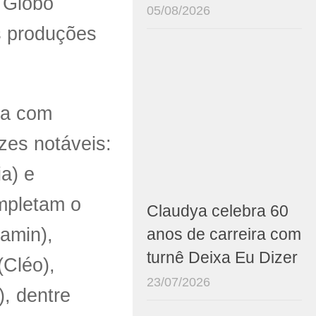
a Globo
05/08/2026
s produções
nta com
zes notáveis:
ia) e
ompletam o
Claudya celebra 60
jamin),
anos de carreira com
turnê Deixa Eu Dizer
Cléo),
23/07/2026
), dentre