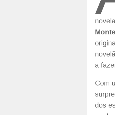
novela
Mont
origin
novelã
a faze
Com um
surpre
dos es