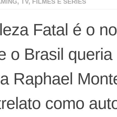
MING, TV, FILMES E SÉRIES
leza Fatal é o n
e o Brasil queria
ça Raphael Mont
trelato como aut