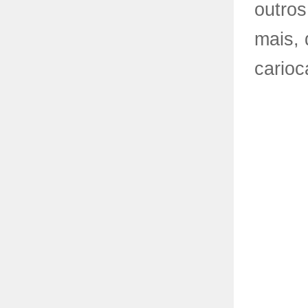
outro
mais,
carioc