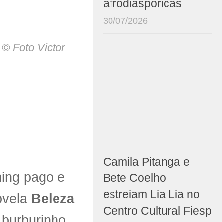
afrodiaspóricas
30/07/2026
l
© Foto Victor
Camila Pitanga e
ming pago e
Bete Coelho
estreiam Lia Lia no
ovela
Beleza
Centro Cultural Fiesp
 burburinho