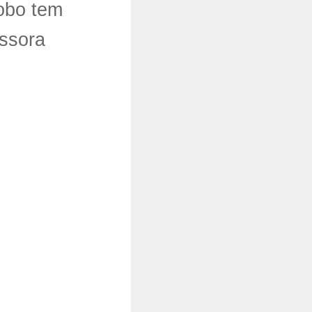
obo tem
ssora