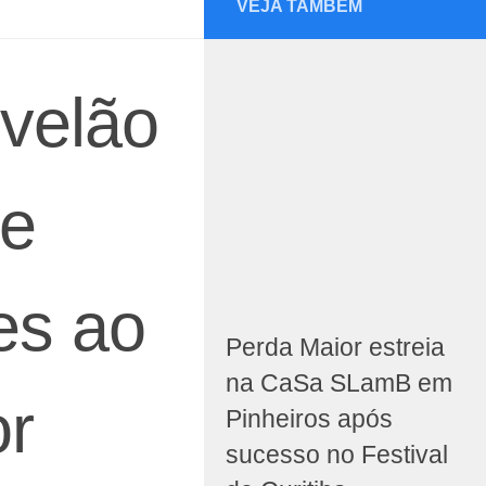
VEJA TAMBÉM
ovelão
 e
es ao
Perda Maior estreia
na CaSa SLamB em
or
Pinheiros após
sucesso no Festival