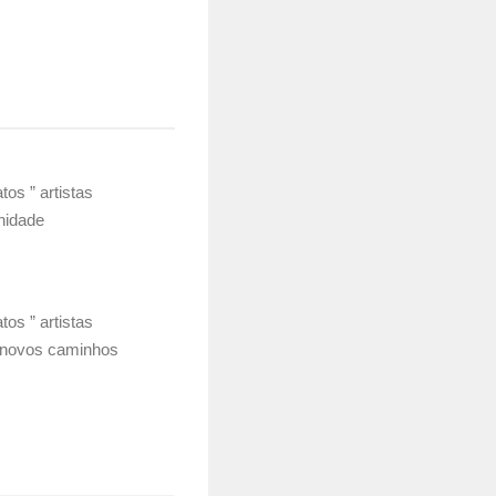
os ” artistas
nidade
os ” artistas
 novos caminhos