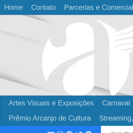
Home
Contato
Parcerias e Comercia
Skip to content
Artes Visuais e Exposições
Carnaval
Prêmio Arcanjo de Cultura
Streaming,