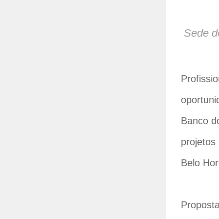
Sede d
Profissi
oportuni
Banco do
projetos
Belo Hori
Proposta