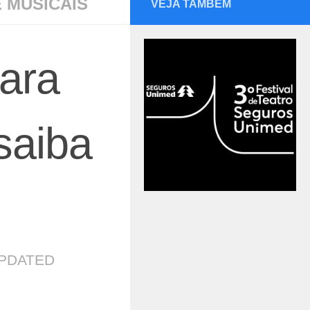
 MUSICAIS
VEJA TAMBÉM
ara
 saiba
UPDATED