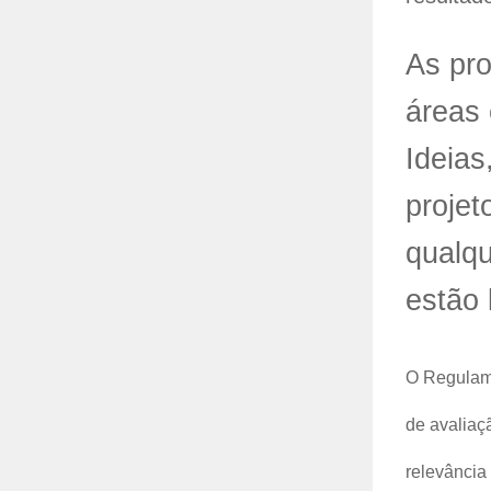
As pr
áreas
Ideias
projet
qualqu
estão
O Regulamen
de avaliaç
relevância 