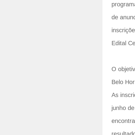
programa
de anunc
inscriçõ
Edital C
O objeti
Belo Hor
As inscr
junho de
encontra
resultad