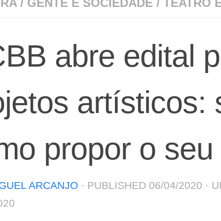
URA
/
GENTE E SOCIEDADE
/
TEATRO E
BB abre edital p
jetos artísticos:
mo propor o seu
GUEL ARCANJO
· PUBLISHED
06/04/2020
· 
020