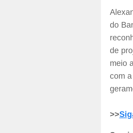
Alexan
do Ban
reconh
de pro
meio a
com a 
geramo
>>
Sig