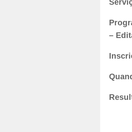
Servi
Progr
– Edi
Inscr
Quan
Resul