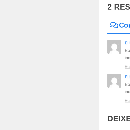
2 RE
Co
El
Bo
in
Re
El
Bo
in
Re
DEIX