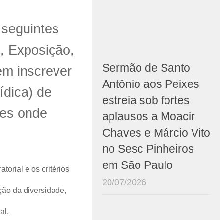
 seguintes
, Exposição,
Sermão de Santo
em inscrever
Antônio aos Peixes
ídica) de
estreia sob fortes
des onde
aplausos a Moacir
Chaves e Márcio Vito
no Sesc Pinheiros
em São Paulo
torial e os critérios
20/07/2026
ção da diversidade,
al.