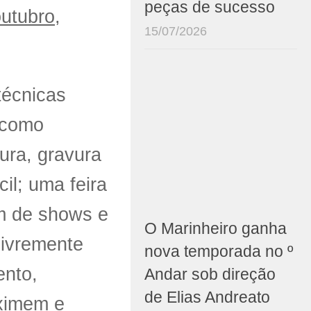
peças de sucesso
outubro
,
15/07/2026
técnicas
 como
vura, gravura
il; uma feira
ém de shows e
O Marinheiro ganha
livremente
nova temporada no º
ento,
Andar sob direção
de Elias Andreato
oximem e