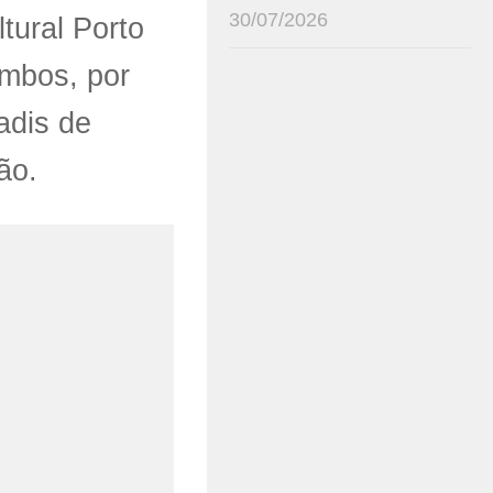
30/07/2026
tural Porto
imbos, por
adis de
ão.