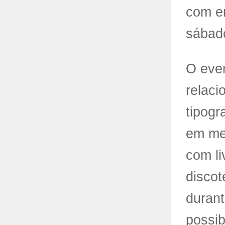
com
e
sábad
O even
relaci
tipogr
em met
com li
discot
durant
possib