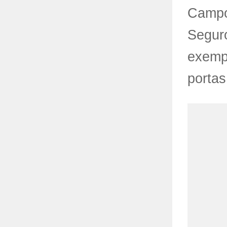
Campos
Seguro
exempl
portas