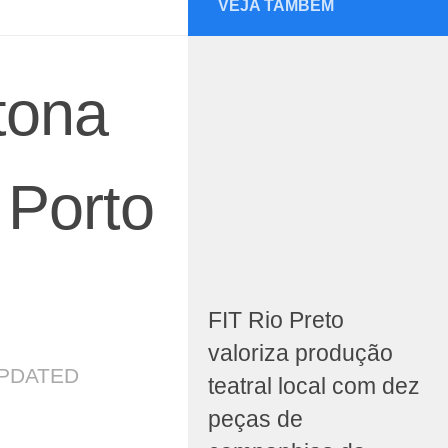
VEJA TAMBÉM
tona
 Porto
FIT Rio Preto
valoriza produção
UPDATED
teatral local com dez
peças de