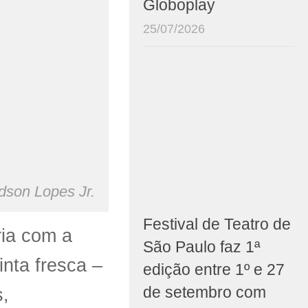
Globoplay
25/07/2026
dson Lopes Jr.
Festival de Teatro de
ria com a
São Paulo faz 1ª
nta fresca –
edição entre 1º e 27
de setembro com
s
,