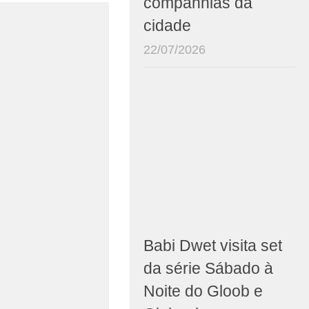
companhias da
cidade
22/07/2026
Babi Dwet visita set
da série Sábado à
Noite do Gloob e