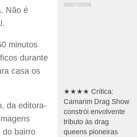
30/07/2026
a. Não é
l.
60 minutos
ficos durante
ara casa os
★★★★ Crítica:
Camarim Drag Show
, da editora-
constrói envolvente
e imagens
tributo às drag
s do bairro
queens pioneiras