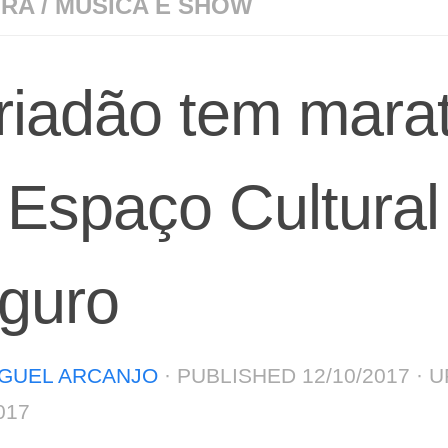
URA
/
MÚSICA E SHOW
riadão tem mara
 Espaço Cultural
guro
GUEL ARCANJO
· PUBLISHED
12/10/2017
· 
017