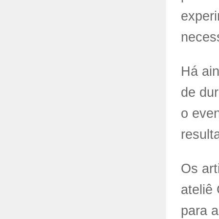
experi
necess
Há ain
de dur
o even
result
Os art
ateliê
para a