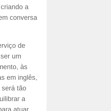
 criando a
 em conversa
erviço de
 ser um
imento, às
as em inglês,
 será tão
ilibrar a
ara atuar