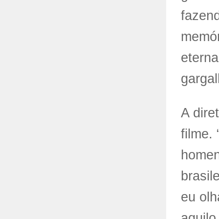
fazen
memóri
eterna
gargal
A dire
filme.
homen
brasil
eu olh
aquilo