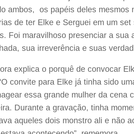
do ambos, os papéis deles mesmos no
as de ter Elke e Serguei em um set
s. Foi maravilhoso presenciar a sua a
hada, sua irreverência e suas verdad
tora explica o porquê de convocar El
 “O convite para Elke já tinha sido u
agear essa grande mulher da cena cu
eira. Durante a gravação, tinha mom
ava aqueles dois monstro ali e não a
 estava acontecendo”, rememora.