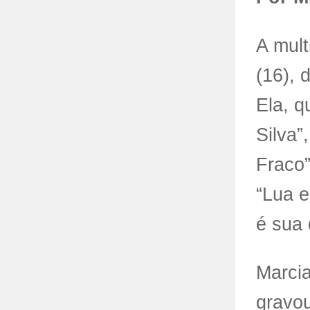
A mult
(16), 
Ela, q
Silva”
Fraco”
“Lua e
é sua 
Marcia
gravo