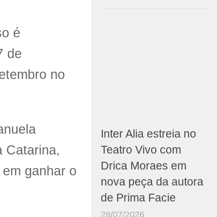
so é
7 de
setembro no
anuela
Inter Alia estreia no
 Catarina,
Teatro Vivo com
Drica Moraes em
ha em ganhar o
nova peça da autora
de Prima Facie
28/07/2026