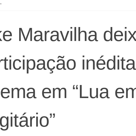
L
ke Maravilha dei
rticipação inédit
nema em “Lua e
itário”