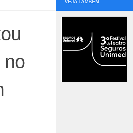
VEJA TAMBÉM
xou
a no
m