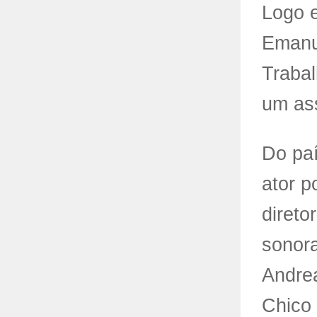
Logo e
Emanu
Traba
um ass
Do paí
ator p
direto
sonora
Andrea
Chico 