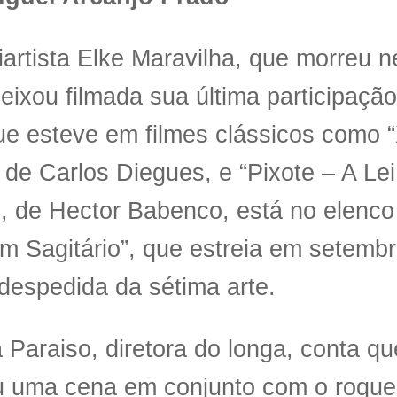
iartista Elke Maravilha, que morreu n
deixou filmada sua última participaçã
ue esteve em filmes clássicos como 
, de Carlos Diegues, e “Pixote – A Le
, de Hector Babenco, está no elenco 
m Sagitário”, que estreia em setembr
despedida da sétima arte.
 Paraiso, diretora do longa, conta qu
u uma cena em conjunto com o roquei