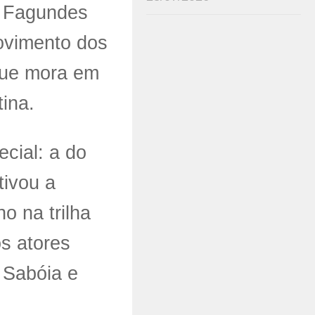
e Fagundes
ovimento dos
que mora em
ina.
ecial: a do
tivou a
no na trilha
s atores
 Sabóia e