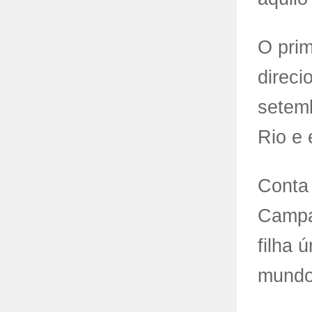
O prim
direci
setemb
Rio e
Conta
Campag
filha 
mundo