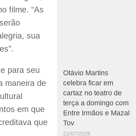
 filme. “As
 serão
legria, sua
es”.
ke para seu
Otávio Martins
ma maneira de
celebra ficar em
cartaz no teatro de
ltural
terça a domingo com
entos em que
Entre Irmãos e Mazal
creditava que
Tov
21/07/2026