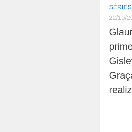
SÉRIES
22/10/2
Glaur
prime
Gisl
Graç
reali