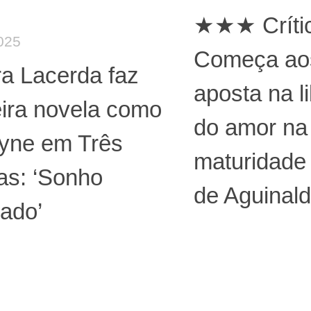
★★★ Crític
025
Começa ao
a Lacerda faz
aposta na l
ira novela como
do amor na
eyne em Três
maturidade
as: ‘Sonho
de Aguinald
zado’