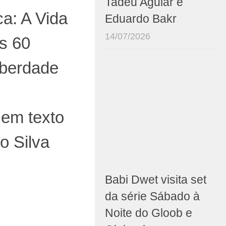
Tadeu Aguiar e
a: A Vida
Eduardo Bakr
14/07/2026
s 60
iberdade
 em texto
o Silva
Babi Dwet visita set
da série Sábado à
Noite do Gloob e