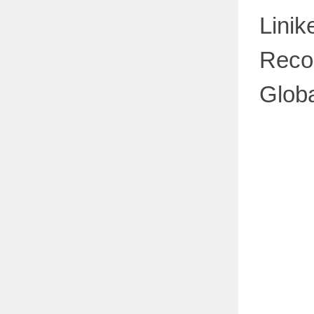
Linik
Reco
Globa