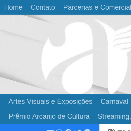
Home
Contato
Parcerias e Comercia
Skip to content
Artes Visuais e Exposições
Carnaval
Prêmio Arcanjo de Cultura
Streaming,