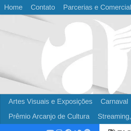
Home
Contato
Parcerias e Comercia
Skip to content
Artes Visuais e Exposições
Carnaval
Prêmio Arcanjo de Cultura
Streaming,