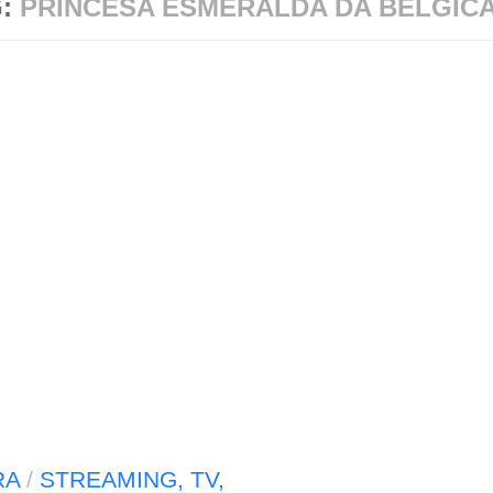
G:
PRINCESA ESMERALDA DA BÉLGIC
RA
/
STREAMING, TV,