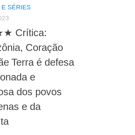
 E SÉRIES
023
 Crítica:
ônia, Coração
e Terra é defesa
xonada e
josa dos povos
enas e da
sta