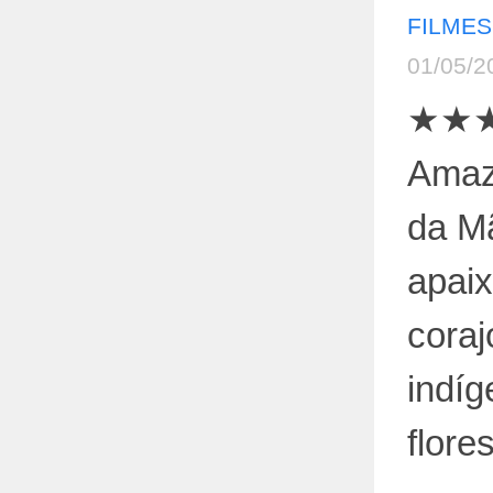
FILMES
01/05/2
★★★★
Amaz
da Mã
apai
cora
indíg
flore