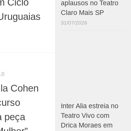
m Ciclo
aplausos no Teatro
Claro Mais SP
 Uruguaias
31/07/2026
18
ula Cohen
curso
Inter Alia estreia no
a peça
Teatro Vivo com
Drica Moraes em