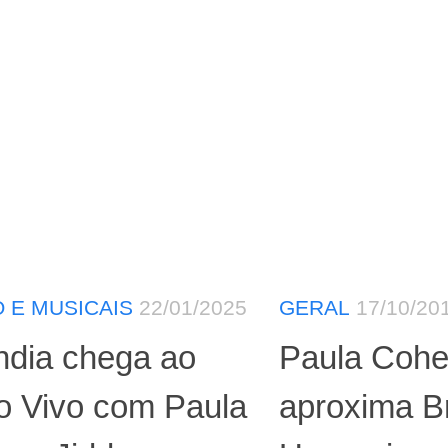
 E MUSICAIS
22/01/2025
GERAL
17/10/20
ndia chega ao
Paula Coh
o Vivo com Paula
aproxima Br