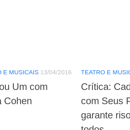
 E MUSICAIS
13/04/2016
TEATRO E MUSI
 ou Um com
Crítica: Ca
a Cohen
com Seus 
garante ris
todos