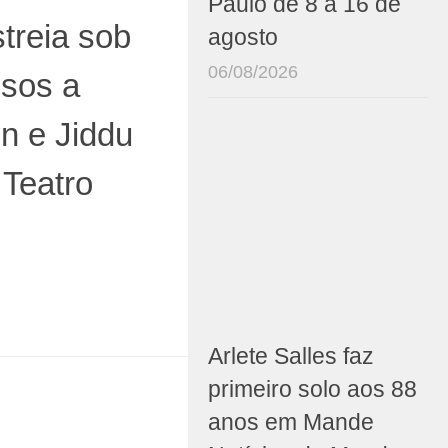
Paulo de 8 a 16 de
streia sob
agosto
06/08/2026
usos a
n e Jiddu
 Teatro
Arlete Salles faz
primeiro solo aos 88
anos em Mande