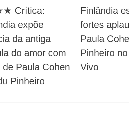
 Crítica:
Finlândia e
ndia expõe
fortes apla
cia da antiga
Paula Cohe
ula do amor com
Pinheiro no
o de Paula Cohen
Vivo
du Pinheiro