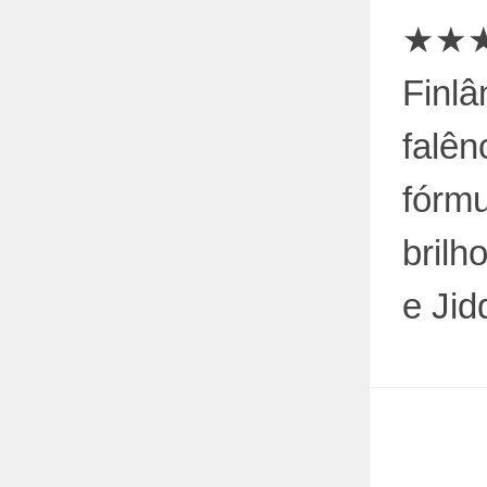
★★★★
Finlâ
falên
fórm
brilh
e Jid