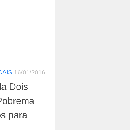
CAIS
16/01/2016
da Dois
Pobrema
os para