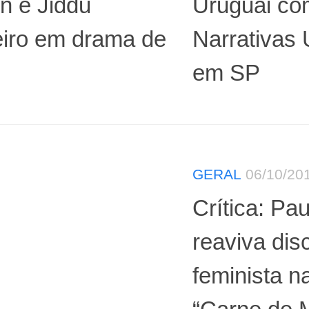
n e Jiddu
Uruguai co
eiro em drama de
Narrativas
em SP
GERAL
06/10/20
Crítica: Pa
reaviva dis
feminista n