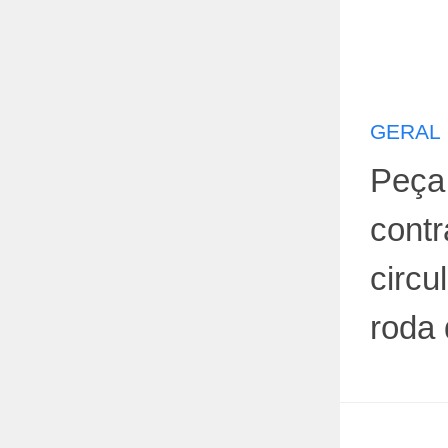
GERAL
Peça 
contr
circu
roda