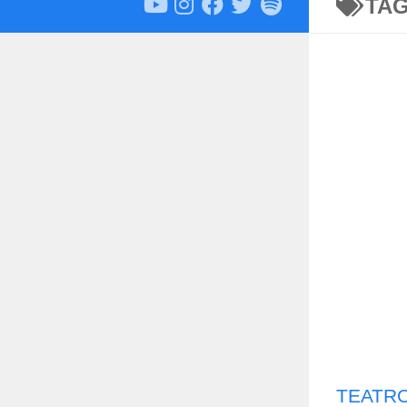
TA
TEATRO