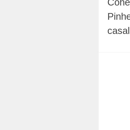
Cohe
Pinh
casal