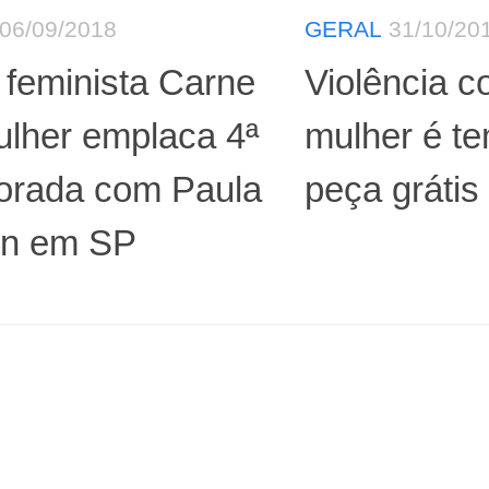
06/09/2018
GERAL
31/10/20
feminista Carne
Violência c
ulher emplaca 4ª
mulher é t
orada com Paula
peça grátis
n em SP