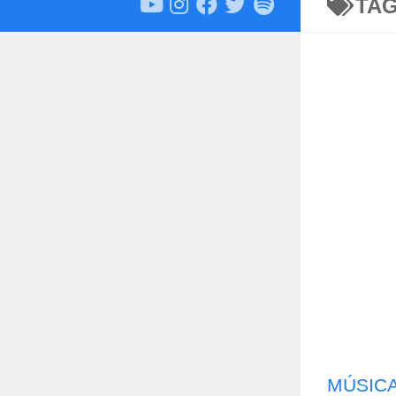
TA
MÚSIC