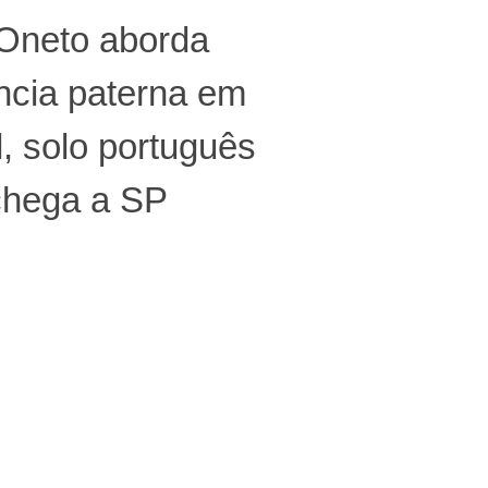
 Oneto aborda
ncia paterna em
l, solo português
chega a SP