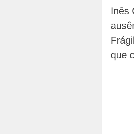
Inês
ausê
Frági
que 