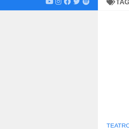
TA
TEATRO