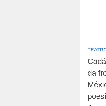
TEATRO
Cadáv
da fr
Méxi
poesi