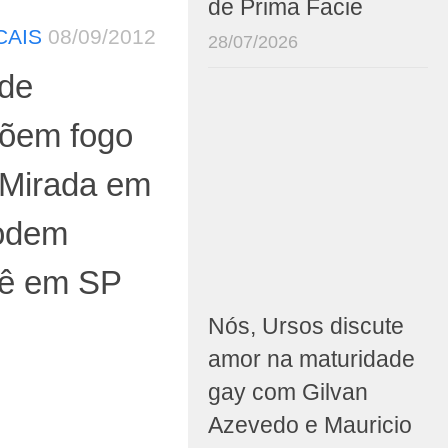
de Prima Facie
CAIS
08/09/2012
28/07/2026
de
põem fogo
 Mirada em
podem
nê em SP
Nós, Ursos discute
amor na maturidade
gay com Gilvan
Azevedo e Mauricio