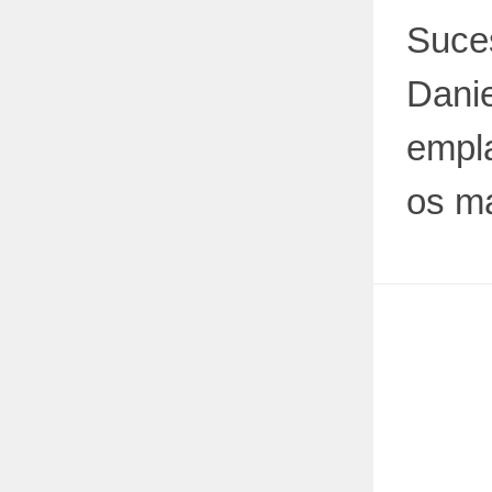
Suce
Dani
empla
os m