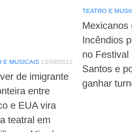
TEATRO E MUSI
Mexicanos 
Incêndios 
no Festival
 E MUSICAIS
13/09/2012
Santos e 
er de imigrante
ganhar tur
onteira entre
co e EUA vira
a teatral em