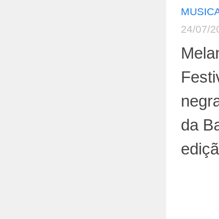
MUSICA
24/07/2
Mela
Festi
negr
da B
ediç