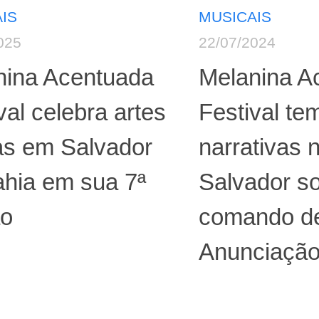
IS
MUSICAIS
025
22/07/2024
nina Acentuada
Melanina A
val celebra artes
Festival te
as em Salvador
narrativas 
ahia em sua 7ª
Salvador s
ão
comando de
Anunciaçã