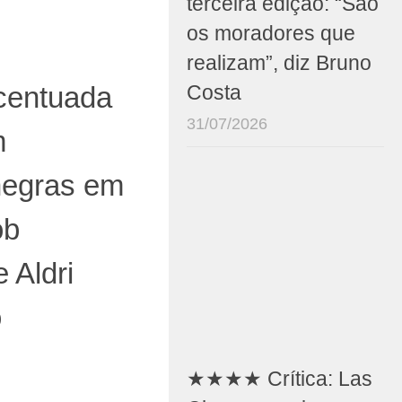
terceira edição: “São
os moradores que
realizam”, diz Bruno
centuada
Costa
31/07/2026
m
negras em
ob
 Aldri
o
★★★★ Crítica: Las