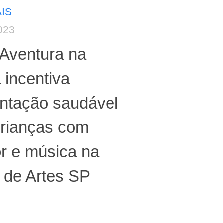
IS
023
Aventura na
 incentiva
entação saudável
crianças com
r e música na
 de Artes SP