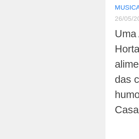
MUSICA
26/05/2
Uma 
Horta
alim
das 
humo
Casa