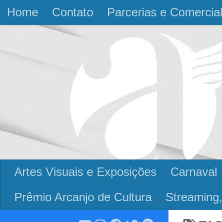
Home
Contato
Parcerias e Comercia
Skip to content
Artes Visuais e Exposições
Carnaval
Prêmio Arcanjo de Cultura
Streaming,