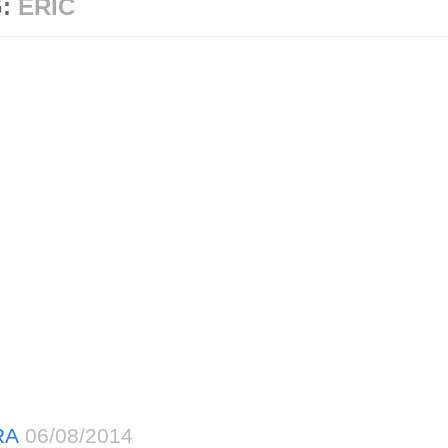
G:
ERIC
RA
06/08/2014