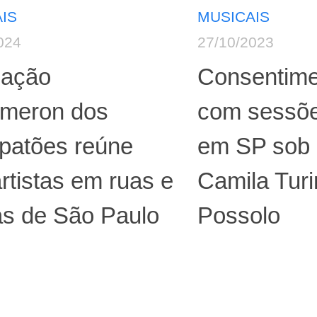
IS
MUSICAIS
024
27/10/2023
ação
Consentime
meron dos
com sessõe
apatões reúne
em SP sob 
rtistas em ruas e
Camila Tur
as de São Paulo
Possolo