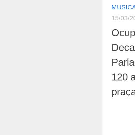
MUSICA
15/03/2
Ocup
Deca
Parl
120 a
praç