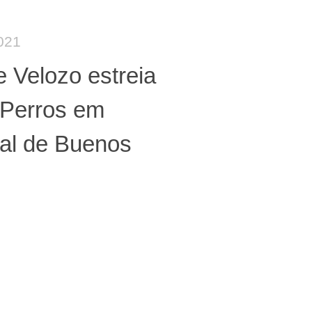
021
e Velozo estreia
 Perros em
val de Buenos