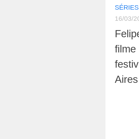
SÉRIES
16/03/2
Felip
filme
festi
Aires