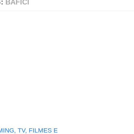
G:
BAFICI
ING, TV, FILMES E