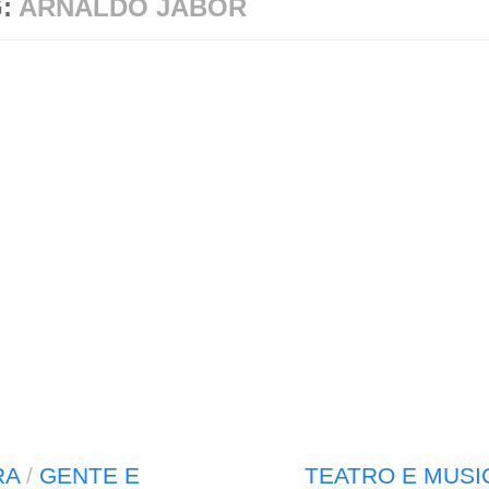
G:
ARNALDO JABOR
RA
/
GENTE E
TEATRO E MUSI