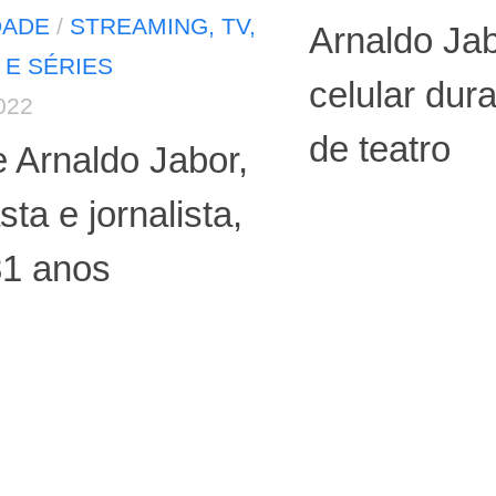
DADE
/
STREAMING, TV,
Arnaldo Ja
 E SÉRIES
celular dur
022
de teatro
 Arnaldo Jabor,
sta e jornalista,
81 anos