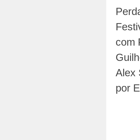
Perd
Festi
com P
Guil
Alex 
por E