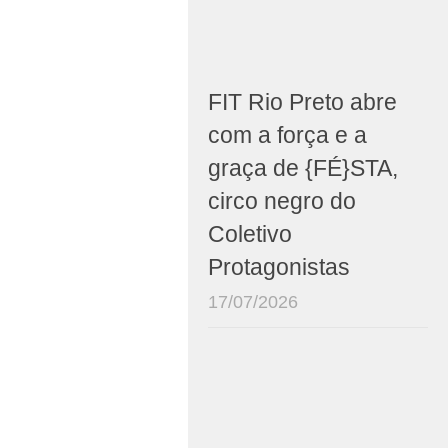
FIT Rio Preto abre
com a força e a
graça de {FÉ}STA,
circo negro do
Coletivo
Protagonistas
17/07/2026