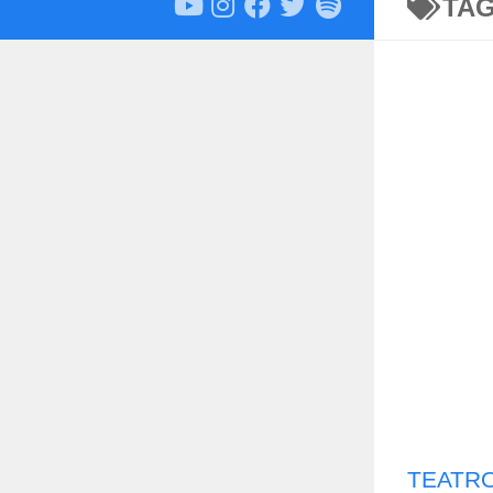
TA
TEATRO