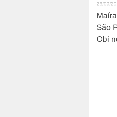
26/09/2
Maíra
São 
Obí n