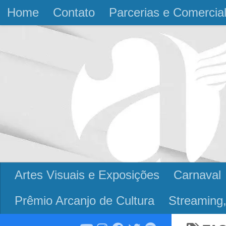
Home
Contato
Parcerias e Comercia
Skip to content
Artes Visuais e Exposições
Carnaval
Prêmio Arcanjo de Cultura
Streaming,