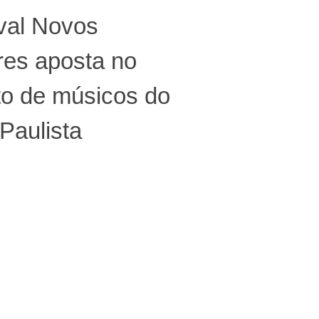
val Novos
res aposta no
to de músicos do
Paulista