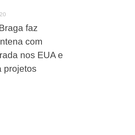
020
 Braga faz
entena com
rada nos EUA e
a projetos