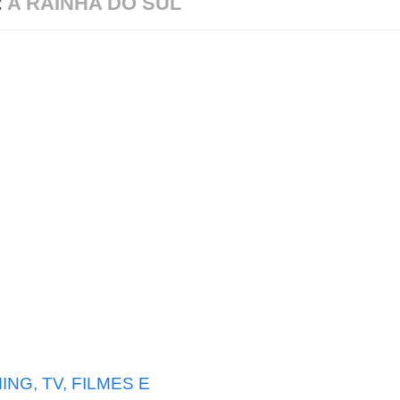
:
A RAINHA DO SUL
NG, TV, FILMES E