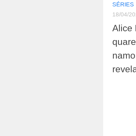
SÉRIES
18/04/2
Alice
quar
namo
revel