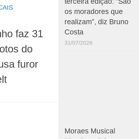
terceira edição: “São
CAIS
os moradores que
realizam”, diz Bruno
ho faz 31
Costa
31/07/2026
fotos do
usa furor
lt
Moraes Musical