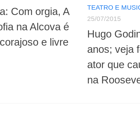
TEATRO E MUSI
ca: Com orgia, A
25/07/2015
ofia na Alcova é
Hugo Godin
 corajoso e livre
anos; veja 
ator que ca
na Rooseve