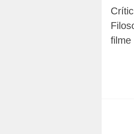
Críti
Filos
filme