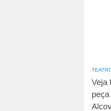
TEATRO
Veja 
peça 
Alco