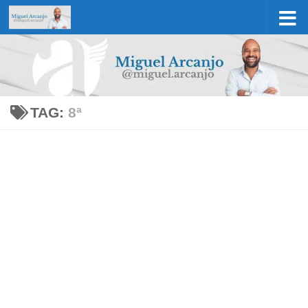
Skip to content
TAG:
8ª