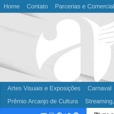
Home
Contato
Parcerias e Comercia
Skip to content
Artes Visuais e Exposições
Carnaval
Prêmio Arcanjo de Cultura
Streaming,