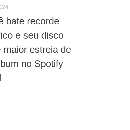
024
ê bate recorde
rico e seu disco
 maior estreia de
bum no Spotify
l