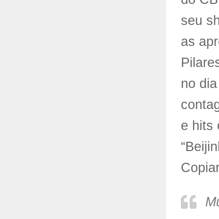
seu sh
as ap
Pilare
no dia
contag
e hits
“Beiji
Copiar
Mu