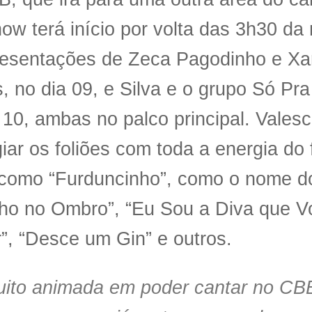
ow terá início por volta das 3h30 d
resentações de Zeca Pagodinho e X
s, no dia 09, e Silva e o grupo Só Pra
 10, ambas no palco principal. Vales
iar os foliões com toda a energia do 
 como “Furduncinho”, como o nome d
nho no Ombro”, “Eu Sou a Diva que 
”, “Desce um Gin” e outros.
ito animada em poder cantar no CBB