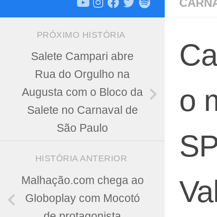
CARN
PRÓXIMO HISTÓRIA
Ca
Salete Campari abre
Rua do Orgulho na
o 
Augusta com o Bloco da
Salete no Carnaval de
São Paulo
SP
HISTÓRIA ANTERIOR
Malhação.com chega ao
Va
Globoplay com Mocotó
de protagonista