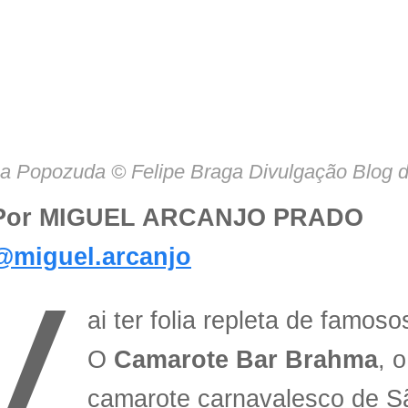
a Popozuda © Felipe Braga Divulgação Blog d
Por MIGUEL ARCANJO PRADO
@miguel.arcanjo
V
ai ter folia repleta de famoso
O
Camarote Bar Brahma
, 
camarote carnavalesco de S