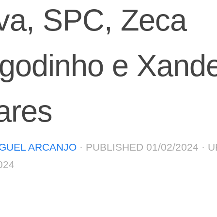
lva, SPC, Zeca
godinho e Xand
lares
GUEL ARCANJO
· PUBLISHED
01/02/2024
· 
024