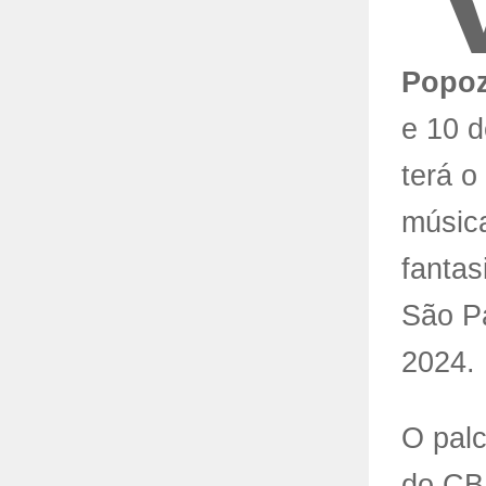
Popo
e 10 d
terá 
músic
fantas
São Pa
2024.
O palc
do CBB