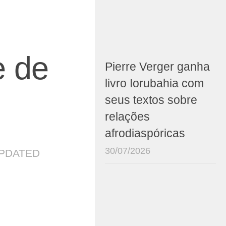
e de
Pierre Verger ganha
livro Iorubahia com
seus textos sobre
relações
afrodiaspóricas
30/07/2026
UPDATED