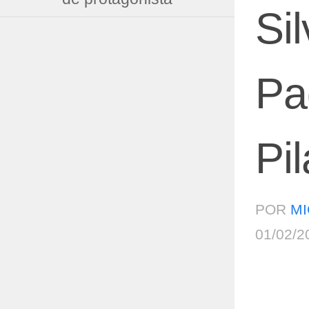
Si
Pa
Pi
POR
MI
01/02/2