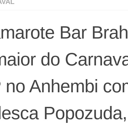
AVAL
marote Bar Bra
maior do Carnava
 no Anhembi co
lesca Popozuda,