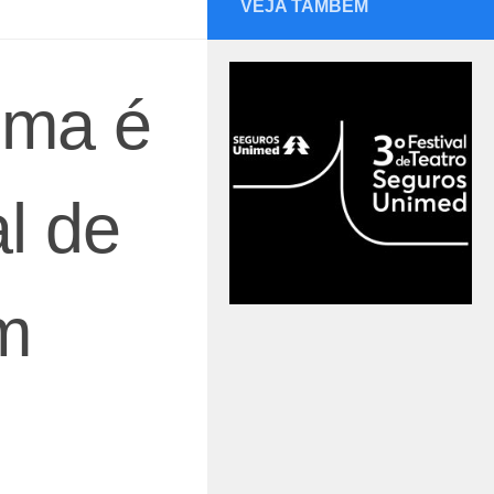
VEJA TAMBÉM
hma é
l de
m