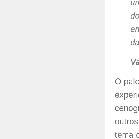
um
do
en
da
V
O palc
experi
cenog
outros
tema d