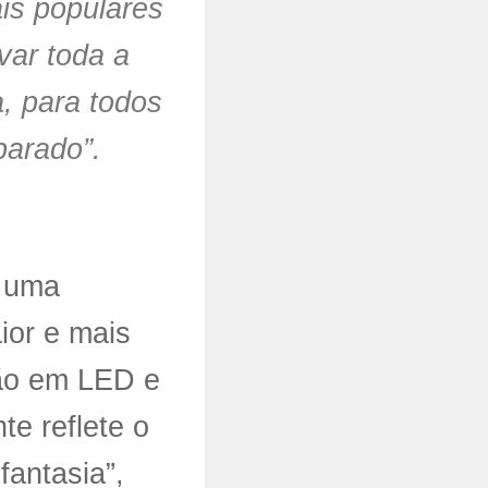
is populares
var toda a
a, para todos
parado”.
m uma
ior e mais
ção em LED e
e reflete o
fantasia”,