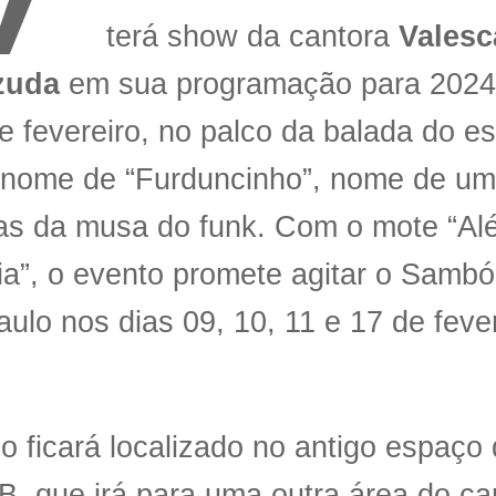
terá show da cantora
Valesc
zuda
em sua programação para 2024,
e fevereiro, no palco da balada do e
o nome de “Furduncinho”, nome de u
as da musa do funk. Com o mote “Al
ia”, o evento promete agitar o Samb
ulo nos dias 09, 10, 11 e 17 de feve
o ficará localizado no antigo espaço
, que irá para uma outra área do ca