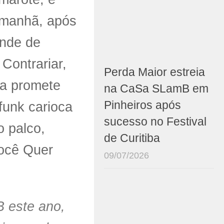
a manhã, após
ande de
 Contrariar,
Perda Maior estreia
ca promete
na CaSa SLamB em
Pinheiros após
funk carioca
sucesso no Festival
o palco,
de Curitiba
Você Quer
09/07/2026
 este ano,