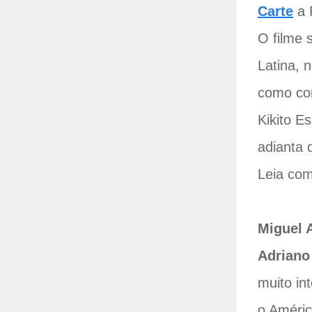
Carte
a 
O filme 
Latina, 
como con
Kikito E
adianta 
Leia co
Miguel 
Adriano
muito in
o Améric