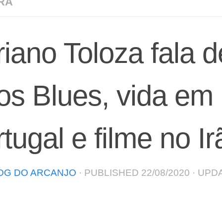
RA
iano Toloza fala d
os Blues, vida em
tugal e filme no Ir
OG DO ARCANJO
· PUBLISHED
22/08/2020
· UPD