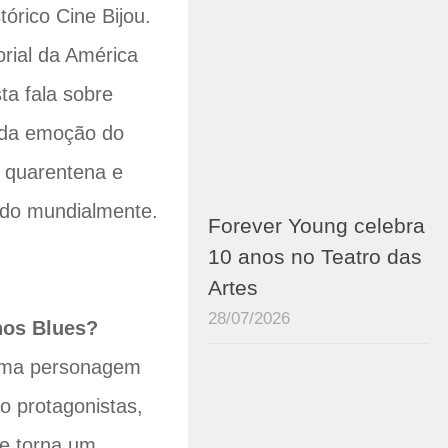
órico Cine Bijou.
orial da América
ta fala sobre
, da emoção do
a quarentena e
cido mundialmente.
Forever Young celebra
10 anos no Teatro das
Artes
28/07/2026
nos Blues?
uma personagem
ro protagonistas,
ue torna um