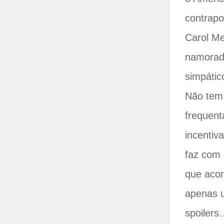
contrapo
Carol Me
namorad
simpátic
Não tem 
frequent
incentiv
faz com 
que acon
apenas u
spoilers