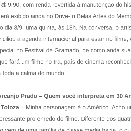
R$ 9,90, com renda revertida à manutenção do hist
será exibido ainda no Drive-In Belas Artes do Mem
no dia 3/9, uma quinta, às 18h. Na conversa, o artis
ciliou a agenda internacional para estar no filme
special no Festival de Gramado, de como anda su
que fará um filme no Irã, país de cinema reconhe
m toda a calma do mundo.
Arcanjo Prado – Quem você interpreta em 30 A
 Toloza –
Minha personagem é o Américo. Acho 
teressante pro enredo do filme. Diferente dos quat
o vem de uma família de classe média baixa, o q