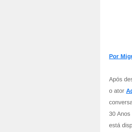
Por Mig
Após des
o ator
A
convers
30 Anos 
está dis