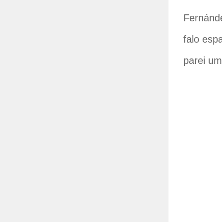
Fernánd
falo esp
parei u