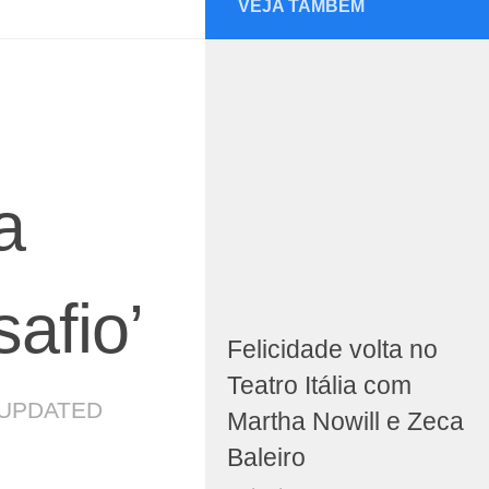
VEJA TAMBÉM
a
afio’
Felicidade volta no
Teatro Itália com
 UPDATED
Martha Nowill e Zeca
Baleiro