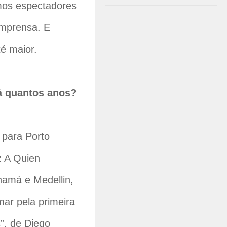
emos espectadores
imprensa. E
té maior.
há quantos anos?
 para Porto
z A Quien
namá e Medellin,
mar pela primeira
”, de Diego