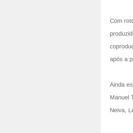
Com rote
produzid
coproduç
após a 
Ainda es
Manuel T
Neiva, L