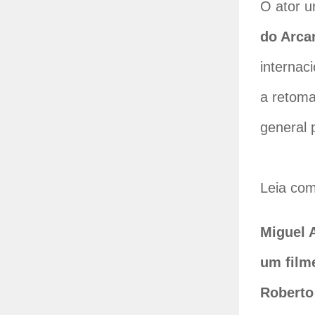
O ator u
do Arca
internac
a retoma
general 
Leia co
Miguel 
um film
Roberto 