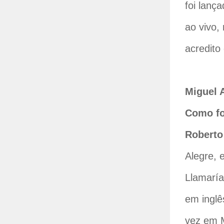
foi lanç
ao vivo,
acredito
Miguel 
Como fo
Roberto 
Alegre, 
Llamaría
em inglê
vez em M