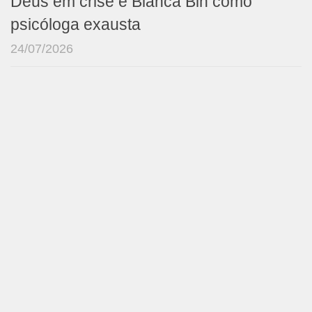
Deus em crise e Bianca Bin como
psicóloga exausta
24/07/2026