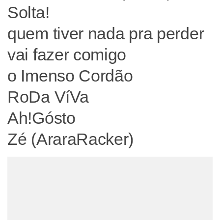
Solta!
quem tiver nada pra perder
vai fazer comigo
o Imenso Cordão
RoDa VíVa
Ah!Gósto
Zé (AraraRacker)