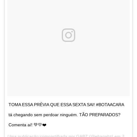
TOMA ESSA PRÉVIA QUE ESSA SEXTA SAI! #BOTAACARA
tá chegando sem perdoar ninguém. TÃO PREPARADOS?
Comenta aí! 💚💛❤️
Uma publicação compartilhada por
GABZ
(@ehagabz) em
25 de Jul, 2018 às 9:15 PDT